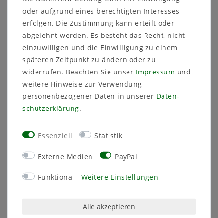
inkl. ges. MwSt.
zzgl.
2
Stück
| 2,98 € / Stück
oder aufgrund eines berechtigten Interesses
Versandkosten
inkl. ges. MwSt.
zzgl.
erfolgen. Die Zustimmung kann erteilt oder
Versandkosten
In den Warenkorb
abgelehnt werden. Es besteht das Recht, nicht
In den Warenkorb
einzuwilligen und die Einwilligung zu einem
späteren Zeitpunkt zu ändern oder zu
widerrufen. Beachten Sie unser
Impressum
und
Artikelpaket
Artikelpaket
weitere Hinweise zur Verwendung
personenbezogener Daten in unserer
Daten­
schutz­erklärung
.
Essenziell
Statistik
Externe Medien
PayPal
[Paket] Set 2-tlg. Herz
[Paket] Set 3-tlg.
Funktional
Weitere Einstellungen
mit Engel 7,5x6xH5,5
Flaschendekoration
hellgrau
Figur Elch 7x4xH12
bunt
7,00 €
Alle akzeptieren
9,00 €