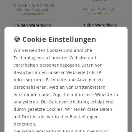
10
Stück
| 0,40 € / Stück
inkl. ges. MwSt.
zzgl.
inkl. ges. MwSt.
zzgl.
Versandkosten
Versandkosten
In den Warenkorb
In den Warenkorb
Artikelpaket
Artikelpaket
Wir verwenden Cookies und ähnliche
Technologien auf unserer Website und
verarbeiten personenbezogene Daten von
Besucher:innen unserer Webseite (z.B. IP-
Adresse), um z.B. Inhalte und Anzeigen zu
personalisieren, Medien von Drittanbietern
einzubinden oder Zugriffe auf unsere Website zu
analysieren. Die Datenverarbeitung erfolgt erst
[Paket] Porzellan-
[Paket] Set 2-tlg.
durch gesetzte Cookies. Wir teilen diese Daten
Weihnachtsmann mit
Frosch mit Kugel 2
Teelichthalter
Mod. 4x4,5xH6,5 cm
mit Dritten, die wir in den Einstellungen
benennen.
9,99 €
5,95 €
Die Datenverarbeitung kann mit Einwilligung