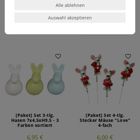
Alle ablehnen
2
Stück
| 3,50 € / Stück
inkl. ges. MwSt.
zzgl.
3
Stück
| 3,00 € / Stück
Versandkosten
inkl. ges. MwSt.
zzgl.
Auswahl akzeptieren
Versandkosten
In den Warenkorb
In den Warenkorb
Artikelpaket
Artikelpaket
[Paket] Set 3-tlg.
[Paket] Set 4-tlg.
Hasen 7x4,5xH9,5 - 3
Stecker Mäuse "Love"
Farben sortiert
4-fach
6,95 €
6,00 €