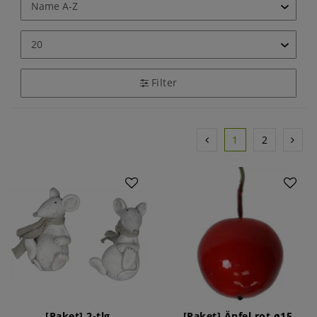
Filter
1
2
Artikelpaket
Artikelpaket
[Paket] 2-tlg.
[Paket] Äpfel rot ø15