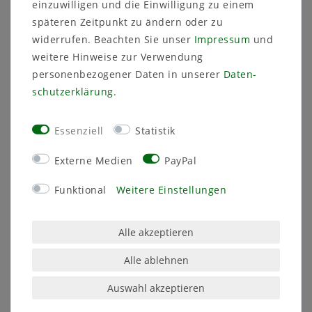
einzuwilligen und die Einwilligung zu einem
späteren Zeitpunkt zu ändern oder zu
Artikel anzeigen
Artikel anzeigen
widerrufen. Beachten Sie unser
Impressum
und
weitere Hinweise zur Verwendung
Restposten & Auslaufartikel –
personenbezogener Daten in unserer
Daten­
Hochwertige Pflanzkübel zu
schutz­erklärung
.
unschlagbaren Preisen
Sichern Sie sich die letzten Exemplare unserer exklusiven
Essenziell
Statistik
Pflanzkübel in höchster Qualität zu besonders günstigen
Preisen. In unserer Kategorie für Restposten und
Externe Medien
PayPal
Auslaufartikel finden Sie ein ständig wechselndes
Sortiment an Pflanzgefäßen, die nicht mehr in unser
Funktional
Weitere Einstellungen
reguläres Angebot passen. Aber Achtung: Die Lieferung
erfolgt nur, solange der Vorrat reicht!
Alle akzeptieren
Warum Restposten kaufen?
Alle ablehnen
Top-Qualität
: Auch bei Restposten setzen wir auf
hochwertige Materialien und langlebige
Auswahl akzeptieren
Verarbeitung.
Große Vielfalt
: Ob modern, klassisch oder zeitlos –