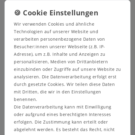
inkl. ges. MwSt.
zzgl.
inkl. ges. MwSt.
zzgl.
Versandkosten
Versandkosten
In den Warenkorb
In den Warenkorb
Wir verwenden Cookies und ähnliche
Technologien auf unserer Website und
verarbeiten personenbezogene Daten von
Besucher:innen unserer Webseite (z.B. IP-
Adresse), um z.B. Inhalte und Anzeigen zu
personalisieren, Medien von Drittanbietern
einzubinden oder Zugriffe auf unsere Website zu
analysieren. Die Datenverarbeitung erfolgt erst
durch gesetzte Cookies. Wir teilen diese Daten
mit Dritten, die wir in den Einstellungen
benennen.
MePla - Pflanzkübel in
MePla - Pflanzkübel in
Betonlook
Betonlook mit Rille
Die Datenverarbeitung kann mit Einwilligung
oder aufgrund eines berechtigten Interesses
ab 12,99 €
ab 11,99 €
erfolgen. Die Zustimmung kann erteilt oder
abgelehnt werden. Es besteht das Recht, nicht
inkl. ges. MwSt.
zzgl.
inkl. ges. MwSt.
zzgl.
Versandkosten
Versandkosten