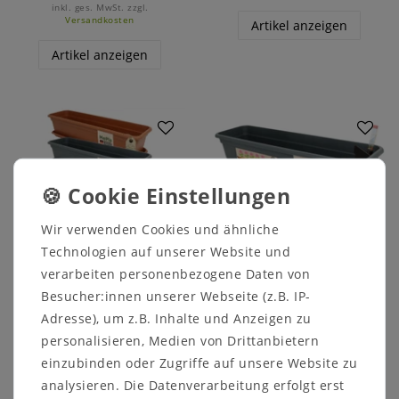
inkl. ges. MwSt.
zzgl.
Versandkosten
Artikel anzeigen
Artikel anzeigen
Wir verwenden Cookies und ähnliche
Technologien auf unserer Website und
verarbeiten personenbezogene Daten von
Besucher:innen unserer Webseite (z.B. IP-
MePla - Set -
MePla - Set -
Balkonkasten Balcony
Balkonkasten Balcony
Adresse), um z.B. Inhalte und Anzeigen zu
+ Untersetzer
mit Bewässerung +
Wasserstandsanzeiger
personalisieren, Medien von Drittanbietern
+ Untersetzer
ab 7,99 €
einzubinden oder Zugriffe auf unsere Website zu
analysieren. Die Datenverarbeitung erfolgt erst
ab 10,99 €
inkl. ges. MwSt.
zzgl.