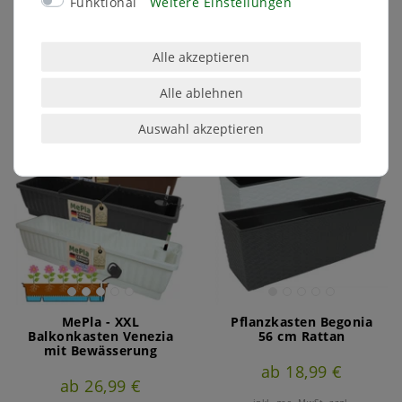
ab 3,99 €
Funktional
Weitere Einstellungen
inkl. ges. MwSt.
zzgl.
Versandkosten
inkl. ges. MwSt.
zzgl.
Versandkosten
Alle akzeptieren
Artikel anzeigen
Artikel anzeigen
Alle ablehnen
Auswahl akzeptieren
MePla - XXL
Pflanzkasten Begonia
Balkonkasten Venezia
56 cm Rattan
mit Bewässerung
ab 18,99 €
ab 26,99 €