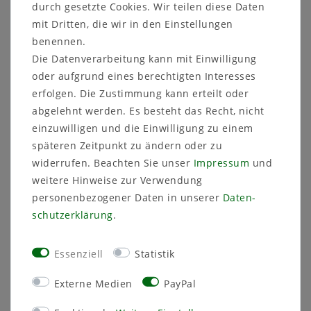
Versandkosten
durch gesetzte Cookies. Wir teilen diese Daten
inkl. ges. MwSt.
zzgl.
mit Dritten, die wir in den Einstellungen
Versandkosten
Artikel anzeigen
benennen.
Artikel anzeigen
Die Datenverarbeitung kann mit Einwilligung
oder aufgrund eines berechtigten Interesses
erfolgen. Die Zustimmung kann erteilt oder
abgelehnt werden. Es besteht das Recht, nicht
einzuwilligen und die Einwilligung zu einem
späteren Zeitpunkt zu ändern oder zu
widerrufen. Beachten Sie unser
Impressum
und
weitere Hinweise zur Verwendung
personenbezogener Daten in unserer
Daten­
schutz­erklärung
.
MePla - Set - XXL
MePla - XXL
Balkonkasten mit
Balkonkasten mit
Essenziell
Statistik
Bewässerung + XXL
Bewässerung oder
Untersetzer
passende XXL
Externe Medien
PayPal
Untersetzer
ab 19,99 €