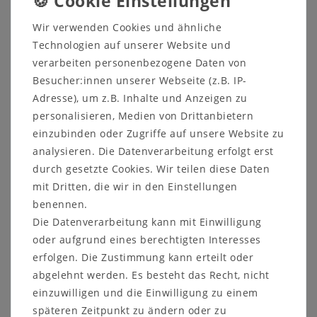
Fall werden Ihnen wegen dieser Rückzahlung Entgelte
Wir verwenden Cookies und ähnliche
berechnet.
Technologien auf unserer Website und
verarbeiten personenbezogene Daten von
Wir können die Rückzahlung für paketversandfähige
Besucher:innen unserer Webseite (z.B. IP-
Waren verweigern, bis wir diese Waren wieder
Adresse), um z.B. Inhalte und Anzeigen zu
zurückerhalten haben oder bis Sie den Nachweis
personalisieren, Medien von Drittanbietern
erbracht haben, dass Sie diese Waren zurückgesandt
einzubinden oder Zugriffe auf unsere Website zu
haben, je nachdem, welches der frühere Zeitpunkt ist.
analysieren. Die Datenverarbeitung erfolgt erst
durch gesetzte Cookies. Wir teilen diese Daten
mit Dritten, die wir in den Einstellungen
Wir holen die nicht paketversandfähigen Waren ab.
benennen.
Die Datenverarbeitung kann mit Einwilligung
Sie haben die paketversandfähigen Waren unverzüglich
oder aufgrund eines berechtigten Interesses
und in jedem Fall spätestens binnen 14 Tagen ab dem
erfolgen. Die Zustimmung kann erteilt oder
Tag, an dem Sie uns über den Widerruf dieses Vertrags
abgelehnt werden. Es besteht das Recht, nicht
unterrichten, an uns
zurückzusenden oder zu übergeben.
einzuwilligen und die Einwilligung zu einem
Die Frist ist gewahrt, wenn Sie die paketversandfähigen
späteren Zeitpunkt zu ändern oder zu
Waren vor Ablauf der Frist von 14 Tagen absenden.