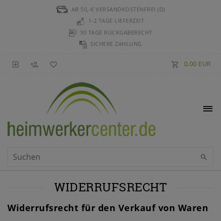
AB 50,-€ VERSANDKOSTENFREI (D)
1-2 TAGE LIEFERZEIT
30 TAGE RÜCKGABERECHT
SICHERE ZAHLUNG
0,00 EUR
WIDERRUFS­RECHT
Widerrufsrecht für den Verkauf von Waren