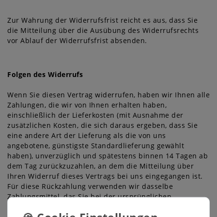
Zur Wahrung der Widerrufsfrist reicht es aus, dass Sie
die Mitteilung über die Ausübung des Widerrufsrechts
vor Ablauf der Widerrufsfrist absenden.
Folgen des Widerrufs
Wenn Sie diesen Vertrag widerrufen, haben wir Ihnen alle
Zahlungen, die wir von Ihnen erhalten haben,
einschließlich der Lieferkosten (mit Ausnahme der
zusätzlichen Kosten, die sich daraus ergeben, dass Sie
eine andere Art der Lieferung als die von uns
angebotene, günstigste Standardlieferung gewählt
haben), unverzüglich und spätestens binnen 14
Tagen
ab
dem Tag zurückzuzahlen, an dem die Mitteilung über
Ihren Widerruf dieses Vertrags bei uns eingegangen ist.
Für diese Rückzahlung verwenden wir dasselbe
Zahlungsmittel, das Sie bei der ursprünglichen
Transaktion eingesetzt haben, es sei denn, mit Ihnen
wurde ausdrücklich etwas anderes vereinbart; in keinem