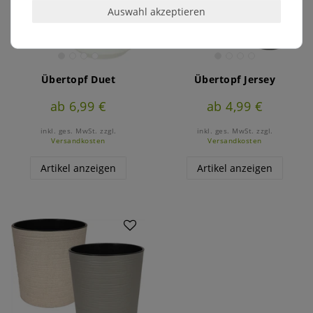
Auswahl akzeptieren
Übertopf Duet
Übertopf Jersey
ab 6,99 €
ab 4,99 €
inkl. ges. MwSt.
zzgl.
inkl. ges. MwSt.
zzgl.
Versandkosten
Versandkosten
Artikel anzeigen
Artikel anzeigen