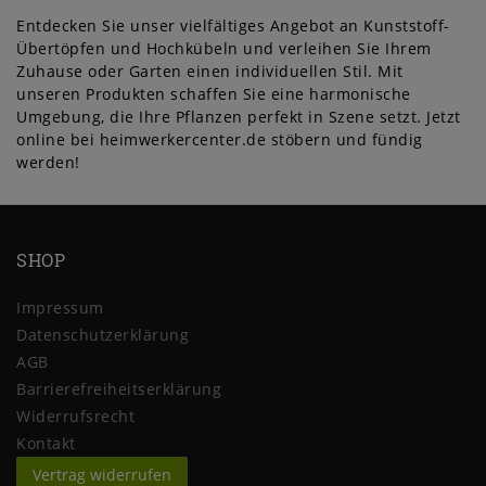
Entdecken Sie unser vielfältiges Angebot an Kunststoff-
Übertöpfen und Hochkübeln und verleihen Sie Ihrem
Zuhause oder Garten einen individuellen Stil. Mit
unseren Produkten schaffen Sie eine harmonische
Umgebung, die Ihre Pflanzen perfekt in Szene setzt. Jetzt
online bei heimwerkercenter.de stöbern und fündig
werden!
SHOP
Impressum
Daten­schutz­erklärung
AGB
Barrierefreiheitserklärung
Widerrufs­recht
Kontakt
Vertrag widerrufen