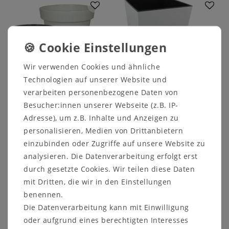
Wir verwenden Cookies und ähnliche
Technologien auf unserer Website und
verarbeiten personenbezogene Daten von
MePla - Übertopf Edge
Quadratkübel Juka
Besucher:innen unserer Webseite (z.B. IP-
Adresse), um z.B. Inhalte und Anzeigen zu
ab 2,49 €
ab 10,99 €
personalisieren, Medien von Drittanbietern
inkl. ges. MwSt.
zzgl.
inkl. ges. MwSt.
zzgl.
einzubinden oder Zugriffe auf unsere Website zu
Versandkosten
Versandkosten
analysieren. Die Datenverarbeitung erfolgt erst
Artikel anzeigen
Artikel anzeigen
durch gesetzte Cookies. Wir teilen diese Daten
mit Dritten, die wir in den Einstellungen
benennen.
Die Datenverarbeitung kann mit Einwilligung
oder aufgrund eines berechtigten Interesses