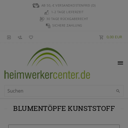
AB 50,-€ VERSANDKOSTENFREI (D)
1-2 TAGE LIEFERZEIT
30 TAGE RÜCKGABERECHT
SICHERE ZAHLUNG
0,00 EUR
BLUMENTÖPFE KUNSTSTOFF