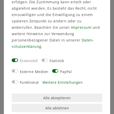
erfolgen. Die Zustimmung kann erteilt oder
abgelehnt werden. Es besteht das Recht, nicht
einzuwilligen und die Einwilligung zu einem
späteren Zeitpunkt zu ändern oder zu
widerrufen. Beachten Sie unser
Impressum
und
weitere Hinweise zur Verwendung
Quadratkübel Juka
Schale Jersey
personenbezogener Daten in unserer
Daten­
Rattan
schutz­erklärung
.
ab 8,99 €
ab 10,99 €
inkl. ges. MwSt.
zzgl.
Essenziell
Statistik
Versandkosten
inkl. ges. MwSt.
zzgl.
Versandkosten
Artikel anzeigen
Externe Medien
PayPal
Artikel anzeigen
Funktional
Weitere Einstellungen
Alle akzeptieren
Alle ablehnen