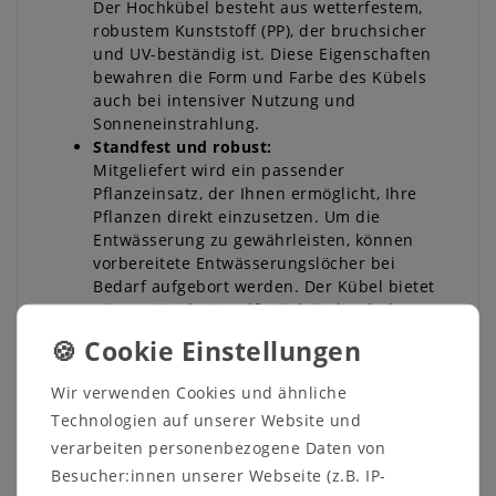
Der Hochkübel besteht aus wetterfestem,
robustem Kunststoff (PP), der bruchsicher
und UV-beständig ist. Diese Eigenschaften
bewahren die Form und Farbe des Kübels
auch bei intensiver Nutzung und
Sonneneinstrahlung.
Standfest und robust:
Mitgeliefert wird ein passender
Pflanzeinsatz, der Ihnen ermöglicht, Ihre
Pflanzen direkt einzusetzen. Um die
Entwässerung zu gewährleisten, können
vorbereitete Entwässerungslöcher bei
Bedarf aufgebort werden. Der Kübel bietet
eine optimale Standfestigkeit durch das
perfekte Verhältnis von Durchmesser und
Standfläche.
Optionaler Bewässerungseinsatz:
Wir verwenden Cookies und ähnliche
Für die Größen ø25, 30 und 40 cm ist ein
Technologien auf unserer Website und
optionaler Bewässerungseinsatz erhältlich,
verarbeiten personenbezogene Daten von
der eine langfristige Wasserversorgung
Ihrer Pflanzen sicherstellt. Der
Besucher:innen unserer Webseite (z.B. IP-
Wasserstandsanzeiger zeigt den Füllstand