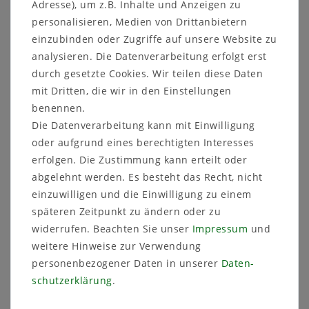
Adresse), um z.B. Inhalte und Anzeigen zu
des Wasserspeichers an und macht die
personalisieren, Medien von Drittanbietern
Pflege besonders komfortabel.
einzubinden oder Zugriffe auf unsere Website zu
Leicht und langlebig:
analysieren. Die Datenverarbeitung erfolgt erst
Trotz seiner Stabilität ist der Hochkübel
leicht und einfach zu handhaben. Das
durch gesetzte Cookies. Wir teilen diese Daten
hochwertige Material sorgt dafür, dass das
mit Dritten, die wir in den Einstellungen
zeitlose Design und die
benennen.
Hochglanzoberfläche dauerhaft erhalten
Die Datenverarbeitung kann mit Einwilligung
bleiben.
oder aufgrund eines berechtigten Interesses
Vielfältige Größen und Farben:
Größen:
erfolgen. Die Zustimmung kann erteilt oder
ø14 cm, Höhe: 26 cm
abgelehnt werden. Es besteht das Recht, nicht
ø19 cm, Höhe: 36 cm
einzuwilligen und die Einwilligung zu einem
ø25 cm, Höhe: 46 cm
späteren Zeitpunkt zu ändern oder zu
ø30 cm, Höhe: 57 cm
widerrufen. Beachten Sie unser
Impressum
und
ø40 cm, Höhe: 75 cm
weitere Hinweise zur Verwendung
Farben:
Weiß, Anthrazit.
Oberfläche:
Hochglanz
personenbezogener Daten in unserer
Daten­
schutz­erklärung
.
Warum MePla Hochkübel Lilia?