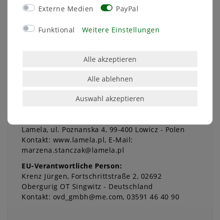
Bringen Sie Stil und Komfort in Ihre
Externe Medien
PayPal
Pflanzenpflege – mit dem MePla Balkonkasten
Begonia!
Funktional
Weitere Einstellungen
Alle akzeptieren
Alle ablehnen
Auswahl akzeptieren
Angaben zur Produktsicherheit
Hersteller:
Lamela
ul. Poznanska
4
99-400
Lowicz
Polen
Kontakt:
www.lamela.pl
E-Mail:
marzena.stanczak@lamela.pl
EU-Verantwortliche Person:
Krenz Jürgen
Fortschrittstraße
2
02692
Obergurig OT Singwitz
Deutschland
Kontakt:
ovd_gmbh@me.com
03591 46 40 90