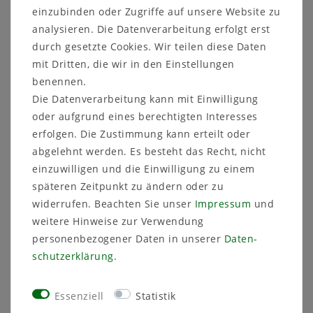
einzubinden oder Zugriffe auf unsere Website zu
Leicht und langlebig:
Der Balkonkasten ist trotz seiner Stabilität
analysieren. Die Datenverarbeitung erfolgt erst
besonders leicht und einfach zu
durch gesetzte Cookies. Wir teilen diese Daten
handhaben. Ohne Entwässerungslöcher
mit Dritten, die wir in den Einstellungen
eignet er sich perfekt für den Innenbereich,
benennen.
ist aber auch robust genug für Balkon und
Die Datenverarbeitung kann mit Einwilligung
Terrasse.
oder aufgrund eines berechtigten Interesses
Technische Details:
erfolgen. Die Zustimmung kann erteilt oder
abgelehnt werden. Es besteht das Recht, nicht
Größe:
Länge 56 cm, Breite 19 cm, Höhe 19
einzuwilligen und die Einwilligung zu einem
cm.
Farben:
Weiß, Anthrazit.
späteren Zeitpunkt zu ändern oder zu
widerrufen. Beachten Sie unser
Impressum
und
Warum MePla Balkonkasten Begonia?
weitere Hinweise zur Verwendung
Dieser Balkonkasten kombiniert Funktionalität
personenbezogener Daten in unserer
Daten­
und modernes Design in einer eleganten Rattan-
schutz­erklärung
.
Optik. Ob für Kräuter, Blumen oder Grünpflanzen
– er bietet eine ideale Lösung, um Pflanzen
stilvoll und pflegeleicht zu präsentieren.
Essenziell
Statistik