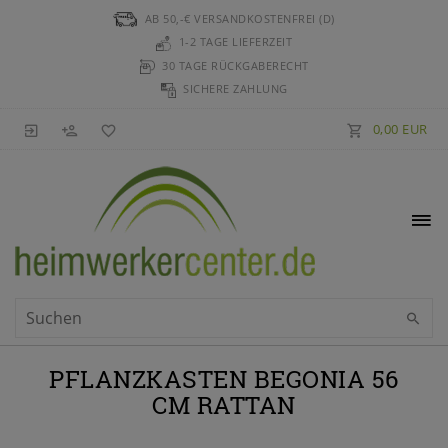
AB 50,-€ VERSANDKOSTENFREI (D)
1-2 TAGE LIEFERZEIT
30 TAGE RÜCKGABERECHT
SICHERE ZAHLUNG
0,00 EUR
PFLANZKASTEN BEGONIA 56
CM RATTAN