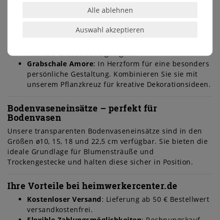
Lösung für Blumenarrangements.
Alle ablehnen
Pflanzschale Roseta
: Mit besonders großem
Wasserspeicher, ideal für langlebige
Auswahl akzeptieren
Bepflanzungen.
Grabvase DEKO
: Kompakte Vase in Grün, speziell für
kleinere Grabsträuße geeignet.
Grabschale Amore
: In Herzform für eine besonders
persönliche Gestaltung. Kombinieren Sie sie mit
unserem Pflanzkreuz für kreative Dekorationsideen.
Bodenvaseneinsätze – perfekt für
Bodenvasen
Unsere transparenten Bodenvaseneinsätze sind in den
Größen ø10, 15, 18 und 22,5 cm verfügbar. Sie bieten die
ideale Grundlage für Blumensträuße und
Trockengestecke und halten diese sicher in Position.
Ihre Vorteile bei heimwerkercenter.de
Kostenloser Versand
: Lieferung ab 50 € Bestellwert
versandkostenfrei.
Flexible Zahlungsmöglichkeiten
: Rechnungskauf,