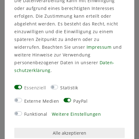
Die Datenverarbeitung kann mit Einwilligung
inkl. ges. MwSt.
zzgl.
oder aufgrund eines berechtigten Interesses
Versandkosten
erfolgen. Die Zustimmung kann erteilt oder
Artikel anzeigen
abgelehnt werden. Es besteht das Recht, nicht
einzuwilligen und die Einwilligung zu einem
späteren Zeitpunkt zu ändern oder zu
Vasen und Schalen für die
widerrufen. Beachten Sie unser
Impressum
und
Grabgestaltung – Stilvoll und praktisch
weitere Hinweise zur Verwendung
Ehren Sie die Erinnerung an Ihre Liebsten mit
personenbezogener Daten in unserer
Daten­
hochwertigem Zubehör für die Grabgestaltung. Unsere
schutz­erklärung
.
Auswahl an Vasen und Schalen vereint Ästhetik und
Funktionalität, um jede Grabstätte würdevoll und
individuell zu gestalten.
Essenziell
Statistik
Unsere Highlights für die Grabgestaltung
Externe Medien
PayPal
Grabvase Blatt
: Erhältlich in den Längen 21, 26, 31,
37 und 42 cm, in klassischem Dunkelgrün. Perfekt
Funktional
Weitere Einstellungen
für eine schlichte und preiswerte Grabdekoration.
Dekorative Grabvase Roseta
: Mit Erdspieß oder
Alle akzeptieren
Sockelgewicht für sicheren Stand – eine elegante