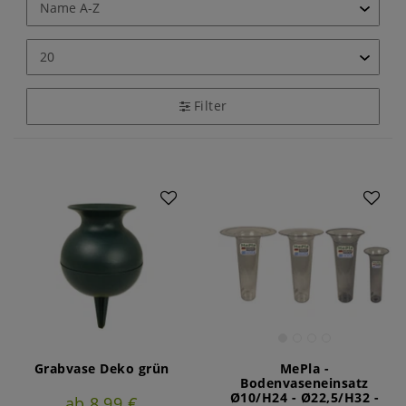
Filter
Grabvase Deko grün
MePla -
Bodenvaseneinsatz
Ø10/H24 - Ø22,5/H32 -
ab 8,99 €