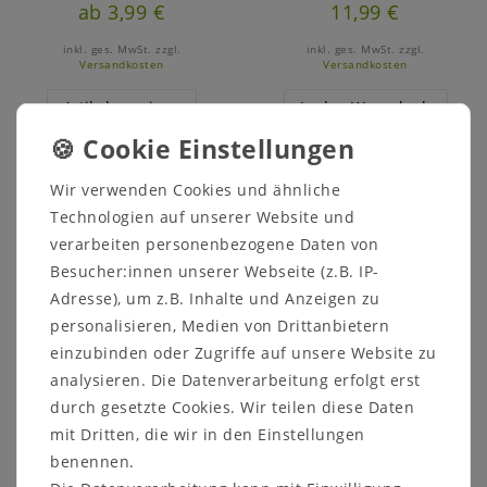
ab 3,99 €
11,99 €
inkl. ges. MwSt.
zzgl.
inkl. ges. MwSt.
zzgl.
Versandkosten
Versandkosten
Artikel anzeigen
In den Warenkorb
Wir verwenden Cookies und ähnliche
Technologien auf unserer Website und
verarbeiten personenbezogene Daten von
Besucher:innen unserer Webseite (z.B. IP-
Adresse), um z.B. Inhalte und Anzeigen zu
personalisieren, Medien von Drittanbietern
einzubinden oder Zugriffe auf unsere Website zu
analysieren. Die Datenverarbeitung erfolgt erst
Pflanzschale Roseta
durch gesetzte Cookies. Wir teilen diese Daten
ø30 mit Bewässerung
mit Dritten, die wir in den Einstellungen
ab 15,99 €
benennen.