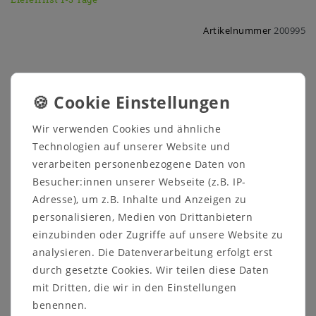
Artikelnummer
200995
Sicher
Schneller
Kostenlose
Wir verwenden Cookies und ähnliche
einkaufen
Versand
Beratung
Technologien auf unserer Website und
03591 46 40 90
verarbeiten personenbezogene Daten von
Besucher:innen unserer Webseite (z.B. IP-
Adresse), um z.B. Inhalte und Anzeigen zu
Beschreibung
personalisieren, Medien von Drittanbietern
Technische Daten
einzubinden oder Zugriffe auf unsere Website zu
analysieren. Die Datenverarbeitung erfolgt erst
Weitere Details
durch gesetzte Cookies. Wir teilen diese Daten
mit Dritten, die wir in den Einstellungen
benennen.
Länge: 32 cm