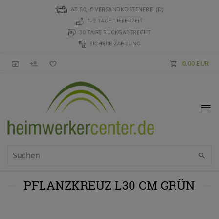
AB 50,-€ VERSANDKOSTENFREI (D)
1-2 TAGE LIEFERZEIT
30 TAGE RÜCKGABERECHT
SICHERE ZAHLUNG
0,00 EUR
PFLANZKREUZ L30 CM GRÜN