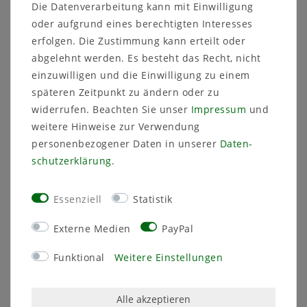
Die Datenverarbeitung kann mit Einwilligung
Breite: 24 cm
oder aufgrund eines berechtigten Interesses
Höhe: 5,5 cm
Material: Kunststoff
erfolgen. Die Zustimmung kann erteilt oder
abgelehnt werden. Es besteht das Recht, nicht
Das Pflanzkreuz ist aus
Kunststoff (PP) hergestelltund
einzuwilligen und die Einwilligung zu einem
und ist sehr robust und bruchsicher.
späteren Zeitpunkt zu ändern oder zu
widerrufen. Beachten Sie unser
Impressum
und
weitere Hinweise zur Verwendung
personenbezogener Daten in unserer
Daten­
schutz­erklärung
.
Angaben zur Produktsicherheit
Essenziell
Statistik
Hersteller:
Wibo
Externe Medien
PayPal
EU-Verantwortliche Person:
Funktional
Weitere Einstellungen
Krenz Jürgen
Fortschrittstraße
2
02692
Obergurig OT Singwitz
Deutschland
Kontakt:
ovd_gmbh@me.com
03591 46 40 90
Alle akzeptieren