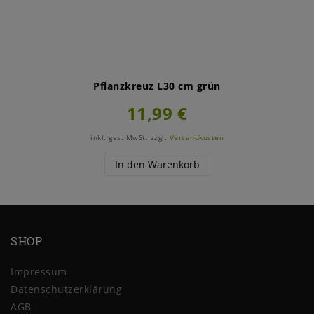
Pflanzkreuz L30 cm grün
11,99 €
inkl. ges. MwSt.
zzgl.
Versandkosten
In den Warenkorb
SHOP
Impressum
Daten­schutz­erklärung
AGB