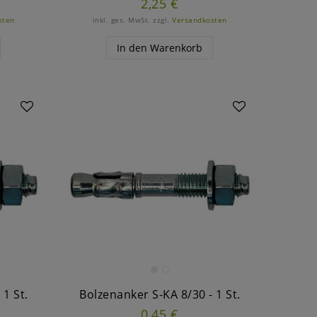
2,25 €
sten
inkl. ges. MwSt.
zzgl.
Versandkosten
In den Warenkorb
 1 St.
Bolzenanker S-KA 8/30 - 1 St.
0,45 €