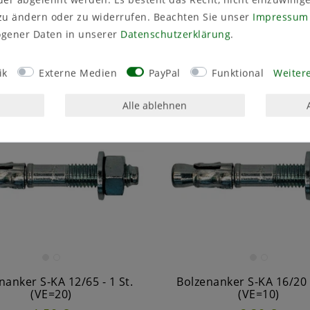
. ges. MwSt.
zzgl.
Versandkosten
inkl. ges. MwSt.
zzgl.
Versandko
zu ändern oder zu widerrufen. Beachten Sie unser
Impressum
In den Warenkorb
In den Warenkorb
gener Daten in unserer
Daten­schutz­erklärung
.
ik
Externe Medien
PayPal
Funktional
Weitere
Alle ablehnen
nanker S-KA 12/65 - 1 St.
Bolzenanker S-KA 16/20 -
(VE=20)
(VE=10)