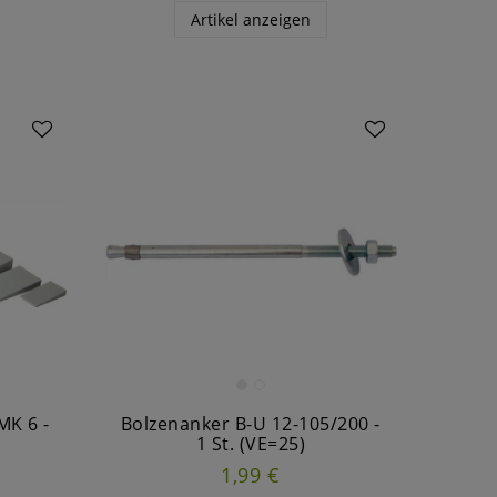
Artikel anzeigen
MK 6 -
Bolzenanker B-U 12-105/200 -
1 St. (VE=25)
1,99 €