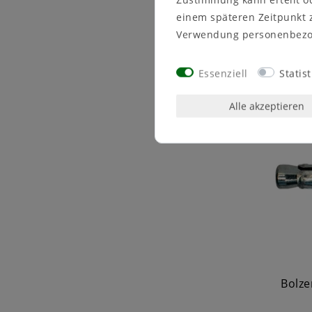
inkl
einem späteren Zeitpunkt 
Verwendung personenbezo
Essenziell
Statist
Alle akzeptieren
Bolze