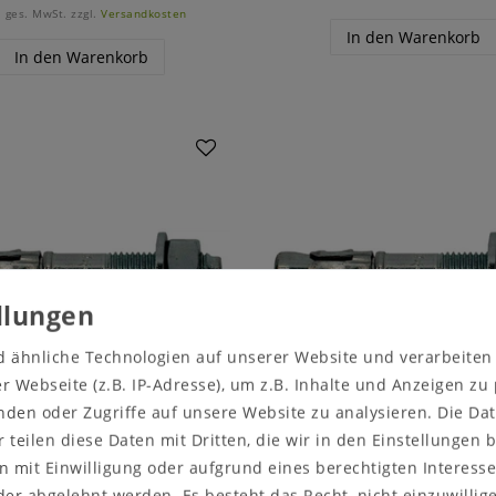
. ges. MwSt.
zzgl.
Versandkosten
In den Warenkorb
In den Warenkorb
d ähnliche Technologien auf unserer Website und verarbeite
 Webseite (z.B. IP-Adresse), um z.B. Inhalte und Anzeigen zu
nden oder Zugriffe auf unsere Website zu analysieren. Die Dat
r teilen diese Daten mit Dritten, die wir in den Einstellungen
nanker S-KA 12/20 - 1 St.
Bolzenanker S-KA 12/30 -
 mit Einwilligung oder aufgrund eines berechtigten Interesse
0,80 €
0,90 €
er abgelehnt werden. Es besteht das Recht, nicht einzuwillig