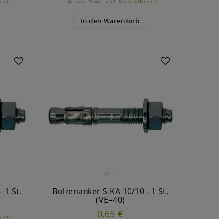
sten
inkl. ges. MwSt.
zzgl.
Versandkosten
In den Warenkorb
 1 St.
Bolzenanker S-KA 10/10 - 1 St.
(VE=40)
0,65 €
sten