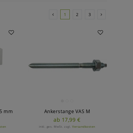
1
2
3
15 mm
Ankerstange VAS M
ab 17,99 €
sten
inkl. ges. MwSt.
zzgl.
Versandkosten