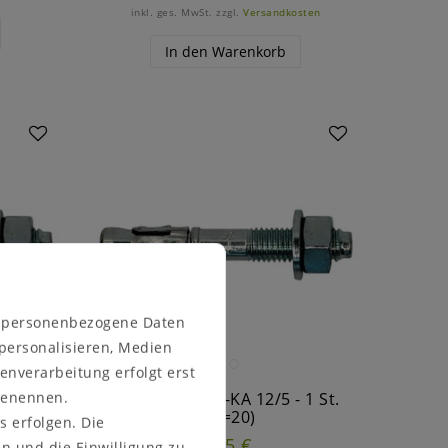
inkl. ges. MwSt.
zzgl.
Versandkosten
In den Warenkorb
n personenbezogene Daten
 personalisieren, Medien
enverarbeitung erfolgt erst
 benennen.
 1 St.
Bolzenanker S-KA 12/5 - 1 St.
(VE=20)
s erfolgen. Die
1,05 €
en und die Einwilligung zu