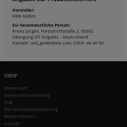
Hersteller:
KEW GmbH
EU-Verantwortliche Person:
Krenz Jürgen
Fortschrittstraße
2
02692
Obergurig OT Singwitz
Deutschland
Kontakt:
ovd_gmbh@me.com
03591 46 40 90
SHOP
Impressum
Daten­schutz­erklärung
AGB
Barrierefreiheitserklärung
Widerrufs­recht
Kontakt