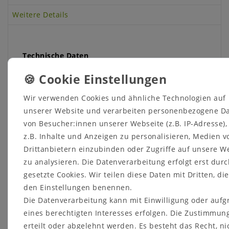
Weitere Details
Technische Daten
Bezeichnung
Stärke
Länge
Breite
ASH 3
3
50
50
Wir verwenden Cookies und ähnliche Technologien auf
ASH 5
5
50
50
unserer Website und verarbeiten personenbezogene D
ASH 8
8
50
50
ASH 10
10
50
50
von Besucher:innen unserer Webseite (z.B. IP-Adresse)
ASH 15
15
50
50
z.B. Inhalte und Anzeigen zu personalisieren, Medien v
alle Angaben in mm
Drittanbietern einzubinden oder Zugriffe auf unsere W
zu analysieren. Die Datenverarbeitung erfolgt erst durc
gesetzte Cookies. Wir teilen diese Daten mit Dritten, die
den Einstellungen benennen.
Anwendung
Die Datenverarbeitung kann mit Einwilligung oder auf
eines berechtigten Interesses erfolgen. Die Zustimmun
zum Ausgleichen von Holzunterkonstruktionen im
erteilt oder abgelehnt werden. Es besteht das Recht, ni