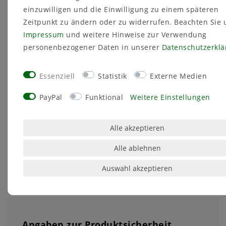
Innenausbau, Fassadenbau, bei Fenster- und
einzuwilligen und die Einwilligung zu einem späteren
Türenmontage auf unebenen Flächen
Zeitpunkt zu ändern oder zu widerrufen. Beachten Sie 
Impressum
und weitere Hinweise zur Verwendung
personenbezogener Daten in unserer
Daten­schutz­erkl
Eigenschaften
Essenziell
Statistik
Externe Medien
schnelle und einfache Montage
millimetergenaue Abstufung mit farblicher
PayPal
Funktional
Weitere Einstellungen
Unterscheidung
einfach zwischen Bauteil und Mauerwerk
drücken
Alle akzeptieren
universell einsetzbar für Dübel und
Schrauben mit ø6 mm bis 11 mm
Alle ablehnen
Auswahl akzeptieren
Angaben zur Produktsicherheit