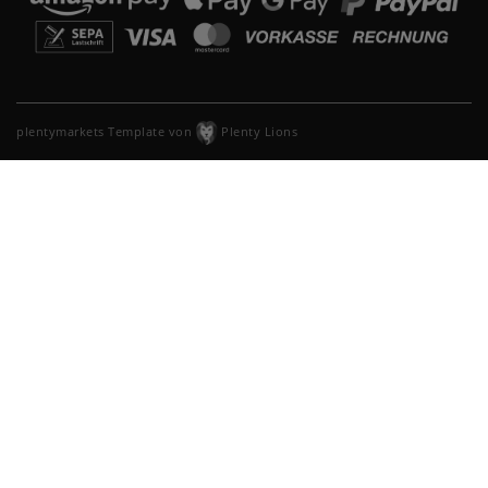
plentymarkets Template von
Plenty Lions