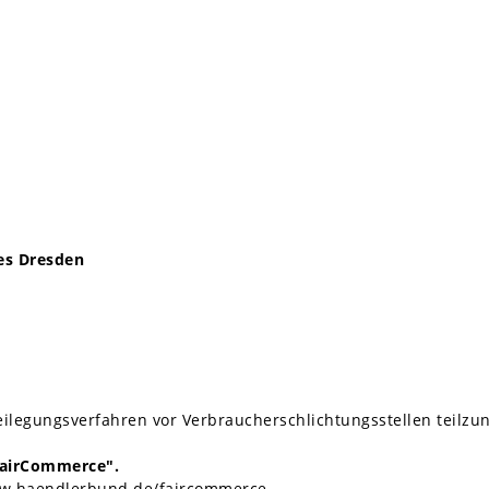
es Dresden
itbeilegungsverfahren vor Verbraucherschlichtungsstellen teilz
"FairCommerce".
w.haendlerbund.de/faircommerce
.