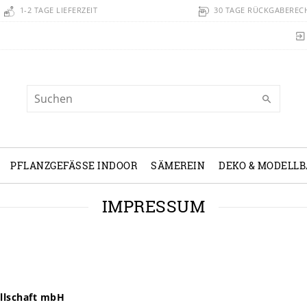
1-2 TAGE LIEFERZEIT
30 TAGE RÜCKGABEREC
PFLANZGEFÄSSE INDOOR
SÄMEREIN
DEKO & MODELL
IMPRESSUM
ellschaft mbH