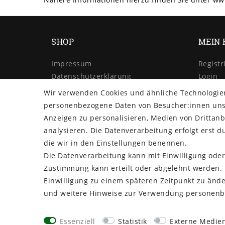
SHOP
MEIN 
Impressum
Registr
Daten­schutz­erklärung
Login
AGB
Wir verwenden Cookies und ähnliche Technologie
Barrierefreiheitserklärung
personenbezogene Daten von Besucher:innen unser
Widerrufs­recht
Anzeigen zu personalisieren, Medien von Drittanb
Kontakt
analysieren. Die Datenverarbeitung erfolgt erst du
Vertrag widerrufen
die wir in den Einstellungen benennen.
Die Datenverarbeitung kann mit Einwilligung oder
Zustimmung kann erteilt oder abgelehnt werden. E
Einwilligung zu einem späteren Zeitpunkt zu änd
und weitere Hinweise zur Verwendung personenb
Essenziell
Statistik
Externe Medie
plentymarkets Template von
Plenty Lions