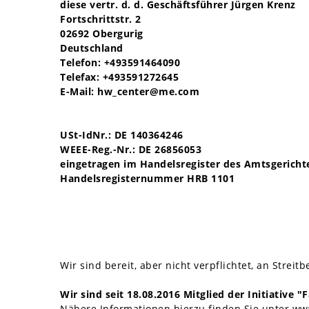
diese vertr. d. d. Geschäftsführer Jürgen Krenz
Fortschrittstr. 2
02692 Obergurig
Deutschland
Telefon: +493591464090
Telefax: +493591272645
E-Mail:
hw_center@me.com
USt-IdNr.: DE 140364246
WEEE-Reg.-Nr.:
DE 26856053
eingetragen im Handelsregister des Amtsgericht
Handelsregisternummer HRB 1101
Wir sind bereit, aber nicht verpflichtet, an Stre
Wir sind seit
18.08.2016
Mitglied der Initiative 
Nähere Informationen hierzu finden Sie unter
ww