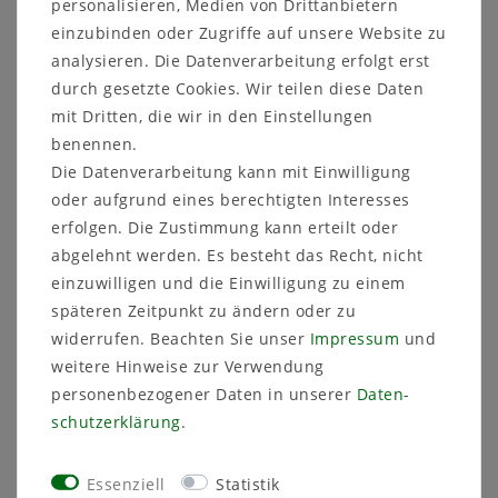
personalisieren, Medien von Drittanbietern
einzubinden oder Zugriffe auf unsere Website zu
Weitere Details
analysieren. Die Datenverarbeitung erfolgt erst
durch gesetzte Cookies. Wir teilen diese Daten
mit Dritten, die wir in den Einstellungen
MePla Grabvase – Eleganz und
Funktionalität für eine würdige
benennen.
Grabgestaltung
Die Datenverarbeitung kann mit Einwilligung
oder aufgrund eines berechtigten Interesses
Die
MePla Grabvase
vereint hochwertige
erfolgen. Die Zustimmung kann erteilt oder
Materialien mit einem zeitlosen Design und
bietet eine ideale Lösung, um Blumensträuße
abgelehnt werden. Es besteht das Recht, nicht
stilvoll zu präsentieren. Robust, funktional und
einzuwilligen und die Einwilligung zu einem
ästhetisch – diese Vase sorgt für eine
späteren Zeitpunkt zu ändern oder zu
harmonische Grabgestaltung, passend für jeden
widerrufen. Beachten Sie unser
Impressum
und
Anlass.
weitere Hinweise zur Verwendung
personenbezogener Daten in unserer
Daten­
Hauptmerkmale:
schutz­erklärung
.
Hochwertige Materialien:
Gefertigt aus langlebigem Kunststoff (PP),
ist die Grabvase bruchsicher und
Essenziell
Statistik