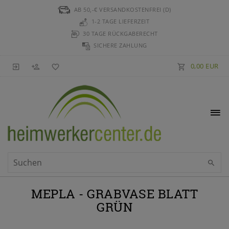
AB 50,-€ VERSANDKOSTENFREI (D)
1-2 TAGE LIEFERZEIT
30 TAGE RÜCKGABERECHT
SICHERE ZAHLUNG
0,00 EUR
MEPLA - GRABVASE BLATT
GRÜN