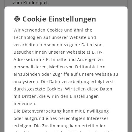
zum Kinderspiel.
Einfache Anwendung & langlebige Qualität
Einsetzen – ablesen – richtig gießen. So einfach
ist die Nutzung. Der MePla Gießanzeiger besteht
Wir verwenden Cookies und ähnliche
aus
wetterfestem, recyceltem Kunststoff
und ist
Technologien auf unserer Website und
besonders
robust und nachhaltig
– für viele
Saisons wiederverwendbar.
verarbeiten personenbezogene Daten von
Besucher:innen unserer Webseite (z.B. IP-
Nachhaltig hergestellt in Deutschland
Adresse), um z.B. Inhalte und Anzeigen zu
Vertrauen Sie auf Qualität
Made in Germany
: Der
personalisieren, Medien von Drittanbietern
MePla Pegulator steht für
Umweltschutz
,
Langlebigkeit
und zuverlässige Funktion – alles
einzubinden oder Zugriffe auf unsere Website zu
aus recyceltem Material gefertigt.
analysieren. Die Datenverarbeitung erfolgt erst
durch gesetzte Cookies. Wir teilen diese Daten
Ihre Vorteile im Überblick:
mit Dritten, die wir in den Einstellungen
Wasserstand jederzeit im Blick
– für
benennen.
stressfreie Pflanzenpflege
Die Datenverarbeitung kann mit Einwilligung
Passt in viele Pflanzgefäße
– besonders für
oder aufgrund eines berechtigten Interesses
HAWITA-Kästen geeignet
erfolgen. Die Zustimmung kann erteilt oder
Robust & witterungsbeständig
– ideal für