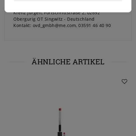
EU-Verantwortliche Person:
Krenz Jürgen
Fortschrittstraße
2
02692
Obergurig OT Singwitz
Deutschland
Kontakt:
ovd_gmbh@me.com
03591 46 40 90
ÄHNLICHE ARTIKEL