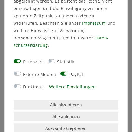
abgelehnt werden. Es besteht das Recht, nicht
Balkon, Garten & Indoor
Umweltfreundlich & langlebig
– aus
einzuwilligen und die Einwilligung zu einem
recyceltem Kunststoff
späteren Zeitpunkt zu ändern oder zu
2 Stück im Set
– sofort einsatzbereit &
widerrufen. Beachten Sie unser
Impressum
und
vielseitig verwendbar
weitere Hinweise zur Verwendung
personenbezogener Daten in unserer
Daten­
Nie wieder Rätselraten beim Gießen – mit dem
schutz­erklärung
.
MePla Wasserstandsanzeiger setzen Sie auf
Komfort, Qualität und Nachhaltigkeit!
Essenziell
Statistik
Externe Medien
PayPal
Funktional
Weitere Einstellungen
Angaben zur Produktsicherheit
Alle akzeptieren
Hersteller:
Alle ablehnen
MePla
Fortschrittstraße
2
2692
Obergurig OT
Singwitz
Deutschland
Auswahl akzeptieren
E-Mail:
ovd_gmbh@me.com