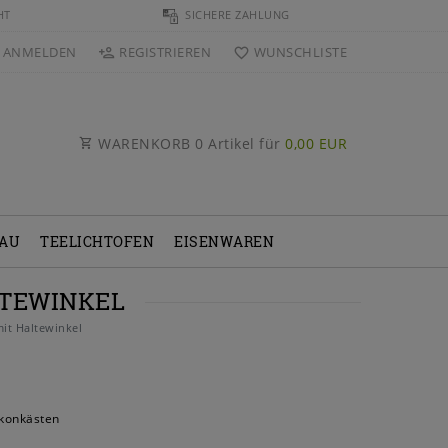
HT
SICHERE ZAHLUNG
ANMELDEN
REGISTRIEREN
WUNSCHLISTE
WARENKORB
0
Artikel für
0,00 EUR
BAU
TEELICHTOFEN
EISENWAREN
LTEWINKEL
it Haltewinkel
lkonkästen