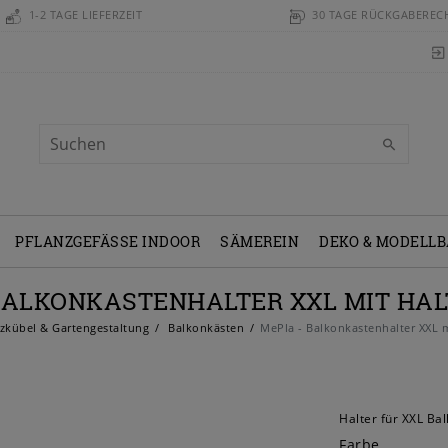
1-2 TAGE LIEFERZEIT
30 TAGE RÜCKGABEREC
PFLANZGEFÄSSE INDOOR
SÄMEREIN
DEKO & MODELL
BALKONKASTENHALTER XXL MIT HA
zkübel & Gartengestaltung
Balkonkästen
MePla - Balkonkastenhalter XXL m
Halter für XXL Ba
Farbe