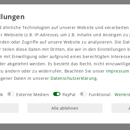
d ähnliche Technologien auf unserer Website und verarbeite
 Webseite (z.B. IP-Adresse), um z.B. Inhalte und Anzeigen zu
nden oder Zugriffe auf unsere Website zu analysieren. Die Dat
r teilen diese Daten mit Dritten, die wir in den Einstellungen
en Haltewinkel und der wetterfesten Verarbeitung sind die Ba
 mit Einwilligung oder aufgrund eines berechtigten Interesse
here Befestigung und zusätzliche Stabilität – ideal für anspru
er abgelehnt werden. Es besteht das Recht, nicht einzuwillig
nd stabil – mit den MePla Balkonkastenhaltern XXL mit Halte
zu ändern oder zu widerrufen. Beachten Sie unser
Impressum
gener Daten in unserer
Daten­schutz­erklärung
.
ik
Externe Medien
PayPal
Funktional
Weitere
Alle ablehnen