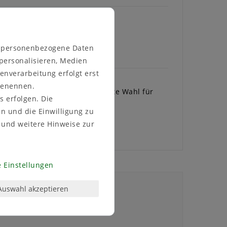
n personenbezogene Daten
 personalisieren, Medien
enverarbeitung erfolgt erst
 benennen.
lkonkastenhalter XXL die perfekte Wahl für
s erfolgen. Die
chsvolle Pflanzenliebhaber.
en und die Einwilligung zu
winkel!
und weitere Hinweise zur
 Einstellungen
Auswahl akzeptieren