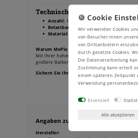
Technische Details:
Anzahl:
1 Paar (2 Halterungen).
Belastbarkeit:
35 kg je Paar.
Wir verwenden Cookies un
Material:
Pulverbeschichtetes Metall.
von Besucher:innen unserer
von Drittanbietern einzubi
Warum MePla Balkonkastenhalter XXL?
durch gesetzte Cookies. Wi
Mit ihrer hohen Belastbarkeit, dem zusätzlich
Die Datenverarbeitung kann
größere Balkonkästen. Sie sorgen für eine sic
Zustimmung kann erteilt od
Sichern Sie Ihre Balkonkästen zuverlässig u
einem späteren Zeitpunkt 
Verwendung personenbezo
Essenziell
Statist
Alle akzeptieren
Angaben zur Produktsicherheit
Hersteller: