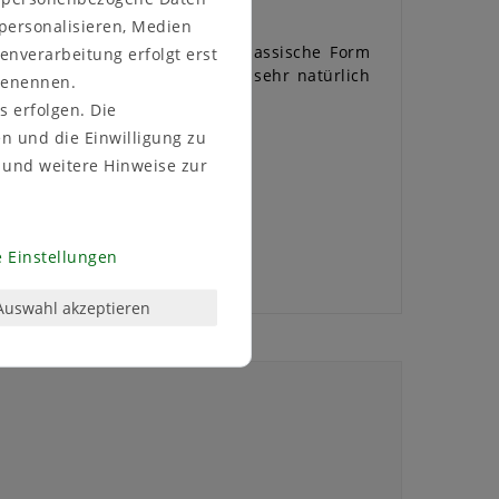
 personalisieren, Medien
 frost- und bruchsicher. Die klassische Form
enverarbeitung erfolgt erst
 Oberfläche, lässt den Kübel sehr natürlich
 benennen.
s erfolgen. Die
en und die Einwilligung zu
und weitere Hinweise zur
 Einstellungen
Auswahl akzeptieren