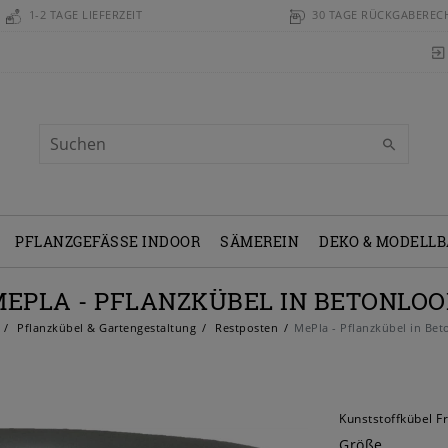
1-2 TAGE LIEFERZEIT
30 TAGE RÜCKGABEREC
PFLANZGEFÄSSE INDOOR
SÄMEREIN
DEKO & MODELL
EPLA - PFLANZKÜBEL IN BETONLO
Pflanzkübel & Gartengestaltung
Restposten
MePla - Pflanzkübel in Bet
Kunststoffkübel Fr
Größe