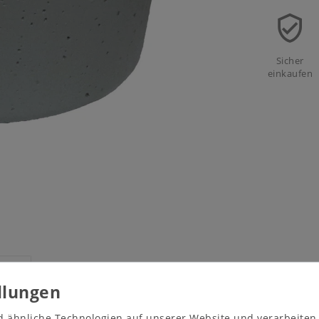
Sicher
einkaufen
tails
d ähnliche Technologien auf unserer Website und verarbeite