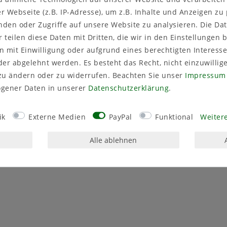
 Webseite (z.B. IP-Adresse), um z.B. Inhalte und Anzeigen zu
stoff im Blasverfahren hergestellt. Dadurch ist er absolut
nden oder Zugriffe auf unsere Website zu analysieren. Die Dat
rsehen. Die Farbgebung im Betongrau in Kombination mit der
r teilen diese Daten mit Dritten, die wir in den Einstellungen
 mit Einwilligung oder aufgrund eines berechtigten Interesse
er abgelehnt werden. Es besteht das Recht, nicht einzuwillig
zu ändern oder zu widerrufen. Beachten Sie unser
Impressum
gener Daten in unserer
Daten­schutz­erklärung
.
ik
Externe Medien
PayPal
Funktional
Weitere
Alle ablehnen