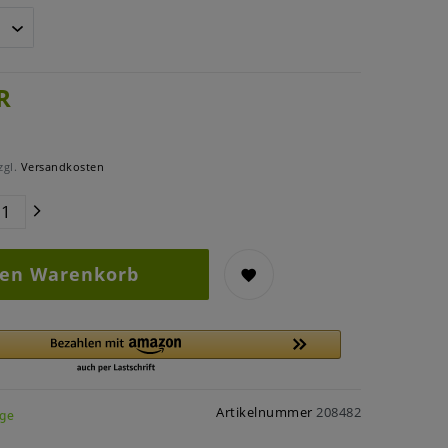
R
zgl.
Versandkosten
den Warenkorb
Artikelnummer
208482
age