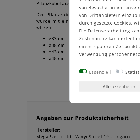
Pflanzkübel aus Kunststoff - Betonlook
von Besucher:innen unserer
Der Pflanzkübel wird aus hochwertigem Kunst
von Drittanbietern einzubi
wurde mit einer Oberfläche im Betonlook ve
durch gesetzte Cookies. Wi
wirken.
Die Datenverarbeitung kann
Zustimmung kann erteilt od
ø33 cm
ø38 cm
einem späteren Zeitpunkt 
ø43 cm
Verwendung personenbezo
ø48 cm
Essenziell
Statist
Alle akzeptieren
Angaben zur Produktsicherheit
Hersteller:
MegaPlastic Ltd.
Ványi Street 19
Ungarn