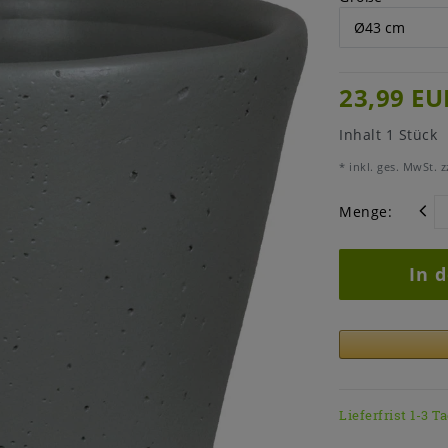
23,99 EU
Inhalt
1
Stück
* inkl. ges. MwSt. z
Menge:
In 
Lieferfrist 1-3 T