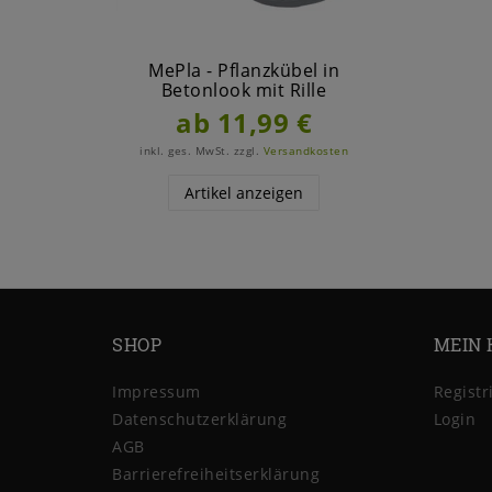
MePla - Pflanzkübel in
Betonlook mit Rille
ab 11,99 €
inkl. ges. MwSt.
zzgl.
Versandkosten
Artikel anzeigen
SHOP
MEIN 
Impressum
Registr
Daten­schutz­erklärung
Login
AGB
Barrierefreiheitserklärung