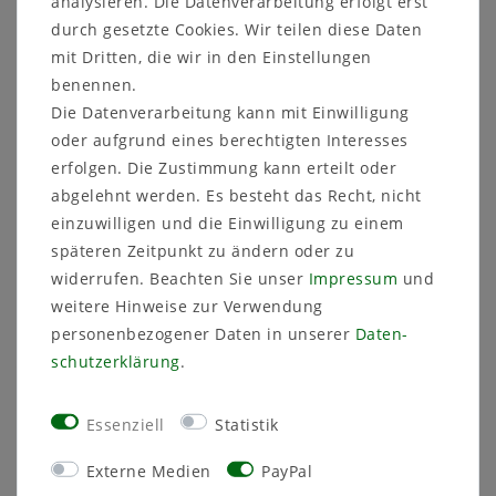
analysieren. Die Datenverarbeitung erfolgt erst
durch gesetzte Cookies. Wir teilen diese Daten
Lieferfrist 1-3 Tage
mit Dritten, die wir in den Einstellungen
Artikelnummer
15F015-Set
benennen.
Die Datenverarbeitung kann mit Einwilligung
oder aufgrund eines berechtigten Interesses
erfolgen. Die Zustimmung kann erteilt oder
abgelehnt werden. Es besteht das Recht, nicht
einzuwilligen und die Einwilligung zu einem
Sicher
Schneller
Kostenlose
einkaufen
Versand
Beratung
späteren Zeitpunkt zu ändern oder zu
03591 46 40 90
widerrufen. Beachten Sie unser
Impressum
und
weitere Hinweise zur Verwendung
personenbezogener Daten in unserer
Daten­
Beschreibung
schutz­erklärung
.
Technische Daten
Essenziell
Statistik
Weitere Details
Externe Medien
PayPal