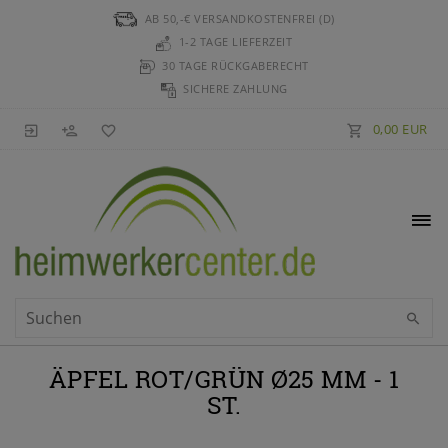
AB 50,-€ VERSANDKOSTENFREI (D)
1-2 TAGE LIEFERZEIT
30 TAGE RÜCKGABERECHT
SICHERE ZAHLUNG
0,00 EUR
ÄPFEL ROT/GRÜN Ø25 MM - 1
ST.