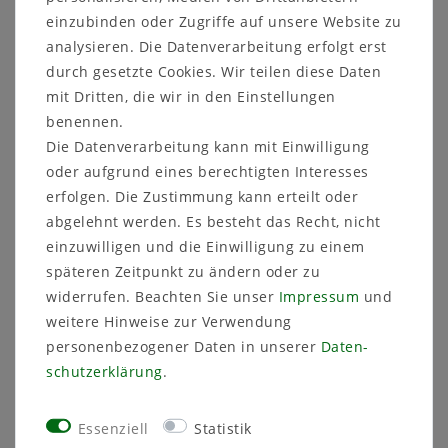
einzubinden oder Zugriffe auf unsere Website zu
Lieferfrist 1-3 Tage
analysieren. Die Datenverarbeitung erfolgt erst
Artikelnummer
205452
durch gesetzte Cookies. Wir teilen diese Daten
mit Dritten, die wir in den Einstellungen
benennen.
Die Datenverarbeitung kann mit Einwilligung
oder aufgrund eines berechtigten Interesses
erfolgen. Die Zustimmung kann erteilt oder
Sicher
Schneller
Kostenlose
abgelehnt werden. Es besteht das Recht, nicht
einkaufen
Versand
Beratung
03591 46 40 90
einzuwilligen und die Einwilligung zu einem
späteren Zeitpunkt zu ändern oder zu
widerrufen. Beachten Sie unser
Impressum
und
Weitere Details
weitere Hinweise zur Verwendung
personenbezogener Daten in unserer
Daten­
schutz­erklärung
.
Technisches
Wert
Art.-ID
5418
Merkmal
Zustand
Neu
Essenziell
Statistik