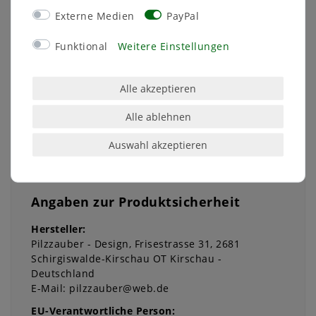
Altersfreigabe
Ohne Altersbeschränkung
Externe Medien
PayPal
Hersteller
DesignZauber
Funktional
Weitere Einstellungen
Herstellungsland
Deutschland
Inhalt
1 Stück
Alle akzeptieren
Gewicht
200 g
Alle ablehnen
Auswahl akzeptieren
Angaben zur Produktsicherheit
Hersteller:
Pilzzauber - Design
Frisestrasse
31
2681
Schirgiswalde-Kirschau OT Kirschau
Deutschland
E-Mail:
pilzzauber@web.de
EU-Verantwortliche Person: