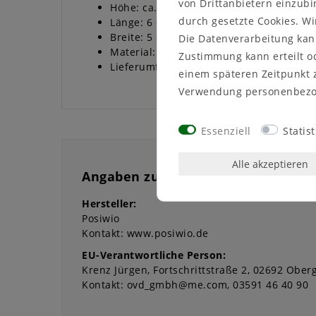
von Drittanbietern einzubi
Höhe: ca. 8 cm
durch gesetzte Cookies. Wi
Länge: 6 cm
Breite: 5 cm
Die Datenverarbeitung kann
Material: Kunststoff
Zustimmung kann erteilt od
Lieferumfang: 2 Stück Wintermäuse mit 
einem späteren Zeitpunkt 
Verwendung personenbezo
Essenziell
Statist
Alle akzeptieren
Angaben zur Produktsicherheit
Hersteller:
Posiwio
Kontakt:
www.posiwio.de
EU-Verantwortliche Person:
Krenz Jürgen
Fortschrittstraße
2
02692
Oberg
Kontakt:
ovd_gmbh@me.com
03591 46 40 90