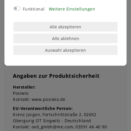
Länge: 7,7 cm
Funktional
Weitere Einstellungen
Breite: 6 cm
Höhe: 5,5 cm
Material: Kunststof
Alle akzeptieren
Lieferumfang: Set a 2 Stück Herz mit Engel
Alle ablehnen
Auswahl akzeptieren
Angaben zur Produktsicherheit
Hersteller:
Posiwio
Kontakt:
www.posiwio.de
EU-Verantwortliche Person:
Krenz Jürgen
Fortschrittstraße
2
02692
Obergurig OT Singwitz
Deutschland
Kontakt:
ovd_gmbh@me.com
03591 46 40 90