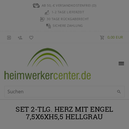
AB 50,-€ VERSANDKOSTENFREI (D)
1-2 TAGE LIEFERZEIT
30 TAGE RÜCKGABERECHT
SICHERE ZAHLUNG
0,00 EUR
SET 2-TLG. HERZ MIT ENGEL
7,5X6XH5,5 HELLGRAU