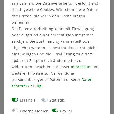
analysieren. Die Datenverarbeitung erfolgt erst
Lieferfrist 1-3 Tage
durch gesetzte Cookies. Wir teilen diese Daten
mit Dritten, die wir in den Einstellungen
Artikelnummer
15W033-Set
benennen.
Die Datenverarbeitung kann mit Einwilligung
oder aufgrund eines berechtigten Interesses
erfolgen. Die Zustimmung kann erteilt oder
abgelehnt werden. Es besteht das Recht, nicht
Sicher
Schneller
Kostenlose
einzuwilligen und die Einwilligung zu einem
einkaufen
Versand
Beratung
späteren Zeitpunkt zu ändern oder zu
03591 46 40 90
widerrufen. Beachten Sie unser
Impressum
und
weitere Hinweise zur Verwendung
Beschreibung
personenbezogener Daten in unserer
Daten­
schutz­erklärung
.
Technische Daten
Weitere Details
Essenziell
Statistik
Externe Medien
PayPal