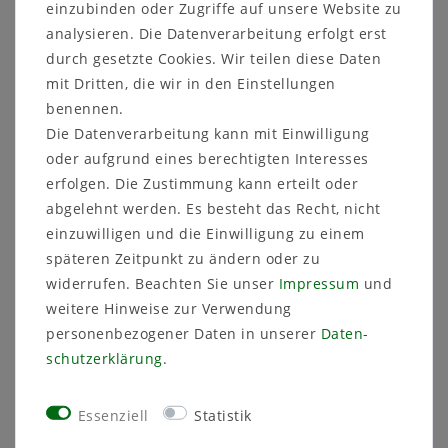
einzubinden oder Zugriffe auf unsere Website zu
analysieren. Die Datenverarbeitung erfolgt erst
Artikelnummer
205426
durch gesetzte Cookies. Wir teilen diese Daten
mit Dritten, die wir in den Einstellungen
benennen.
Die Datenverarbeitung kann mit Einwilligung
oder aufgrund eines berechtigten Interesses
Sicher
Schneller
Kostenlose
erfolgen. Die Zustimmung kann erteilt oder
einkaufen
Versand
Beratung
abgelehnt werden. Es besteht das Recht, nicht
03591 46 40 90
einzuwilligen und die Einwilligung zu einem
späteren Zeitpunkt zu ändern oder zu
widerrufen. Beachten Sie unser
Impressum
und
Weitere Details
weitere Hinweise zur Verwendung
personenbezogener Daten in unserer
Daten­
schutz­erklärung
.
Technisches
Wert
Art.-ID
5415
Merkmal
Zustand
Neu
Essenziell
Statistik
Altersfreigabe
Ohne Altersbeschränkung