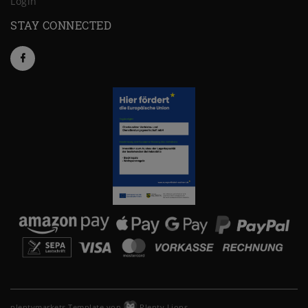
Login
STAY CONNECTED
plentymarkets Template von
Plenty Lions