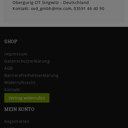
Obergurig OT Singwitz
Deutschland
Kontakt:
ovd_gmbh@me.com
03591 46 40 90
SHOP
Impressum
Daten­schutz­erklärung
AGB
Barrierefreiheitserklärung
Widerrufs­recht
Kontakt
Vertrag widerrufen
MEIN KONTO
Registrieren