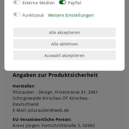
Externe Medien
PayPal
Hersteller
DesignZauber
Herstellungsland
Deutschland
Funktional
Weitere Einstellungen
Inhalt
1 Stück
Gewicht
200 g
Alle akzeptieren
Alle ablehnen
Auswahl akzeptieren
Angaben zur Produktsicherheit
Hersteller:
Pilzzauber - Design
Frisestrasse
31
2681
Schirgiswalde-Kirschau OT Kirschau
Deutschland
E-Mail:
pilzzauber@web.de
EU-Verantwortliche Person:
Krenz Jürgen
Fortschrittstraße
2
02692