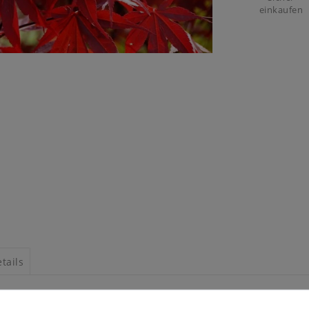
einkaufen
tails