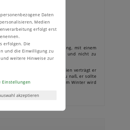
n personenbezogene Daten
 personalisieren, Medien
enverarbeitung erfolgt erst
 benennen.
s erfolgen. Die
esitzen eine kräftig rote Färbung, mit einem
en und die Einwilligung zu
g; humoser, nicht zu trockener und nicht zu
und weitere Hinweise zur
den. Eine Überwinterung im Freien verträgt er
n liebt es feucht, aber nicht zu naß, er sollte
 Einstellungen
g Oktober) ist zu empfehlen. Im Winter wird
Auswahl akzeptieren