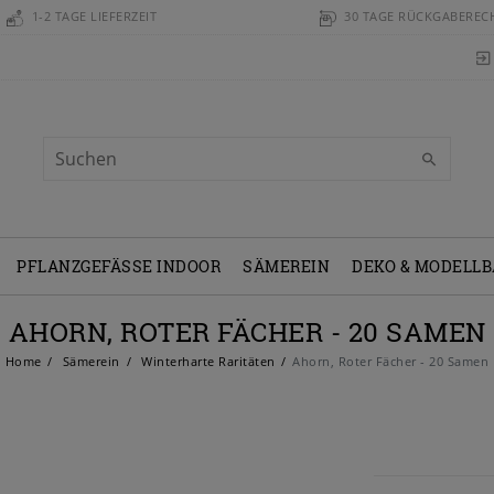
1-2 TAGE LIEFERZEIT
30 TAGE RÜCKGABEREC
PFLANZGEFÄSSE INDOOR
SÄMEREIN
DEKO & MODELL
AHORN, ROTER FÄCHER - 20 SAMEN
Home
Sämerein
Winterharte Raritäten
Ahorn, Roter Fächer - 20 Samen