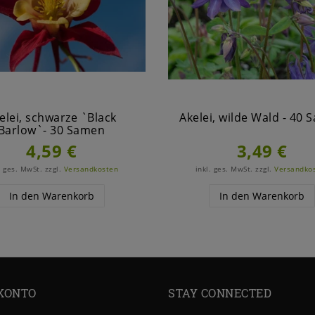
elei, schwarze `Black
Akelei, wilde Wald - 40
Barlow`- 30 Samen
4,59 €
3,49 €
. ges. MwSt.
zzgl.
Versandkosten
inkl. ges. MwSt.
zzgl.
Versandko
In den Warenkorb
In den Warenkorb
KONTO
STAY CONNECTED