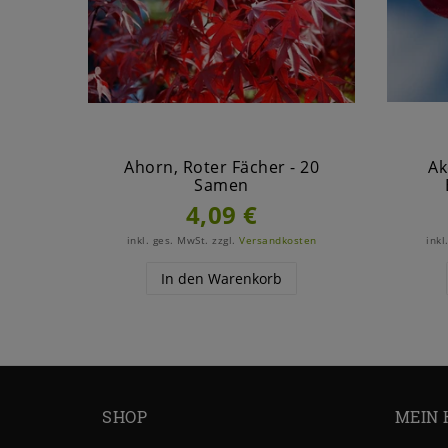
Ahorn, Roter Fächer - 20
Ak
Samen
4,09 €
inkl. ges. MwSt.
zzgl.
Versandkosten
inkl
In den Warenkorb
SHOP
MEIN 