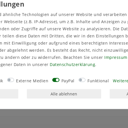
onsaitaug. Acer palmatum
orn
d ähnliche Technologien auf unserer Website und verarbeite
 Webseite (z.B. IP-Adresse), um z.B. Inhalte und Anzeigen zu
nden oder Zugriffe auf unsere Website zu analysieren. Die Dat
r teilen diese Daten mit Dritten, die wir in den Einstellungen
 mit Einwilligung oder aufgrund eines berechtigten Interesse
lgroßer, baumartiger Strauch bis Großstrauch. Die Blätter b
er abgelehnt werden. Es besteht das Recht, nicht einzuwillig
besonderen Ansprüche an den Standort (ideal: halbschatti
zu ändern oder zu widerrufen. Beachten Sie unser
Impressum
gener Daten in unserer
Daten­schutz­erklärung
.
über im Freien an einem halbschattigen Platz aufgestellt wer
schutz erhalten, damit die Pflanze nicht austrocknet. Der Ahor
ik
Externe Medien
PayPal
Funktional
Weitere
n. Eine leichte Düngung im Abstand von 14 Tagen (bis Anfan
Alle ablehnen