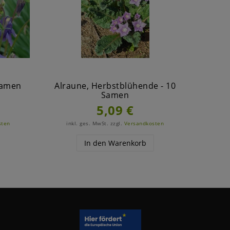
 Samen
Alraune, Herbstblühende - 10
B
Samen
5,09 €
sten
inkl. ges. MwSt.
zzgl.
Versandkosten
ink
In den Warenkorb