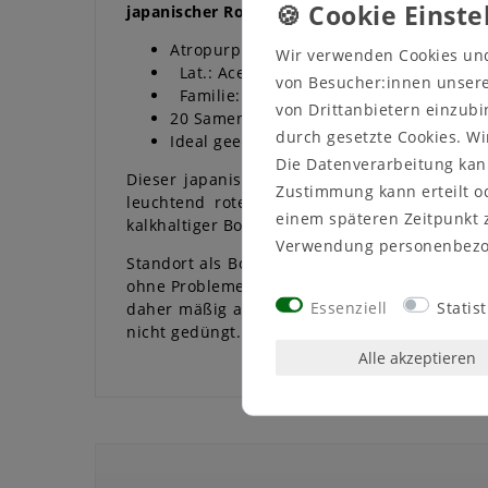
japanischer Roter FächerAhorn winterhart B
Atropurpureum Rotblättriger Fächer-Ah
Wir verwenden Cookies un
Lat.: Acer palmatum 'Atropurpureum'
von Besucher:innen unserer
Familie: Ahorn (Aceráceae)
von Drittanbietern einzubi
20 Samen
durch gesetzte Cookies. Wi
Ideal geeignet als Outdoorbonsai.
Die Datenverarbeitung kann
Dieser japanische Fächerahorn ist ein mitte
Zustimmung kann erteilt od
leuchtend roten Austrieb. Er stellt keine 
einem späteren Zeitpunkt 
kalkhaltiger Boden)
Verwendung personenbezo
Standort als Bonsai: Er kann das ganze Jahr 
ohne Probleme, allerdings sollte er einen Wind
Essenziell
Statist
daher mäßig aber regelmäßig gegossen werde
nicht gedüngt.
Alle akzeptieren