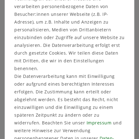
Herbstblühende Alraune seltene winterharte Art
verarbeiten personenbezogene Daten von
10 Samen
Besucher:innen unserer Webseite (z.B. IP-
Adresse), um z.B. Inhalte und Anzeigen zu
Das berühmte Henxenkraut !!!
personalisieren, Medien von Drittanbietern
Herbstblühende Alraune
einzubinden oder Zugriffe auf unsere Website zu
Lat.: Mandragora officinarum var.
analysieren. Die Datenverarbeitung erfolgt erst
autumnalis
durch gesetzte Cookies. Wir teilen diese Daten
Heimat: Südeuropa
Familie: Solanaceae
mit Dritten, die wir in den Einstellungen
(Nachtschattengewächse)
benennen.
Die Datenverarbeitung kann mit Einwilligung
Die Herbstblühende Alraune mit ihren purpurnen
oder aufgrund eines berechtigten Interesses
Blüten ist eine wesentlich leichter zu ziehende
Unterart der M. officinarum, mit den gleichen
erfolgen. Die Zustimmung kann erteilt oder
Eigenschaften. Sie bevorzugt einen sonnigen
abgelehnt werden. Es besteht das Recht, nicht
geschützten Standort und nährstoffreiche Böden
einzuwilligen und die Einwilligung zu einem
und kann jahrelang am selben Platz stehen
späteren Zeitpunkt zu ändern oder zu
bleiben, sie ist winterhart. Im Mittelalter besaß
widerrufen. Beachten Sie unser
Impressum
und
die Alraune einen sagenumwobenen Ruf, was
nicht nur mit ihrer Giftigkeit, sondern auch mit
weitere Hinweise zur Verwendung
der menschenähnlichen Gestalt der Wurzel
personenbezogener Daten in unserer
Daten­