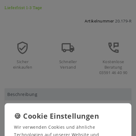
Lieferfrist 1-3 Tage
Artikelnummer
20.179-R
Sicher
Schneller
Kostenlose
einkaufen
Versand
Beratung
03591 46 40 90
Beschreibung
Technische Daten
Weitere Details
Wir verwenden Cookies und ähnliche
Technologien auf unserer Website und