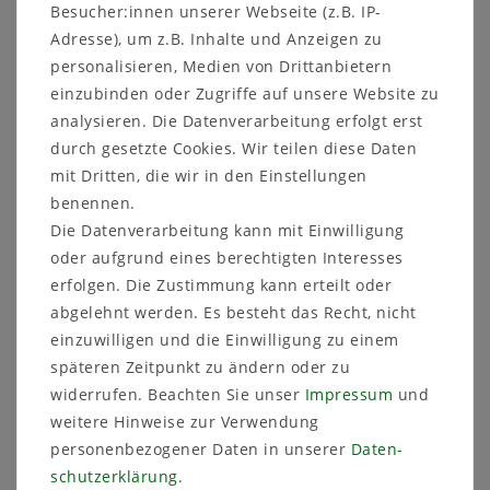
Besucher:innen unserer Webseite (z.B. IP-
Salat - Rauke - Rucola italienische Spezialität
Adresse), um z.B. Inhalte und Anzeigen zu
min. 100 Samen
personalisieren, Medien von Drittanbietern
Salat - Rauke - Rucola
einzubinden oder Zugriffe auf unsere Website zu
Lat.: Eruca sativa
analysieren. Die Datenverarbeitung erfolgt erst
Familie: Kreuzblütengewächse
durch gesetzte Cookies. Wir teilen diese Daten
(Brassicaceae)
ca. 100 Samen
mit Dritten, die wir in den Einstellungen
benennen.
Bei uns seit Jahrhunderten unter dem Namen
Die Datenverarbeitung kann mit Einwilligung
Rauke bekannte Salatspezialität. Ist im 20.
oder aufgrund eines berechtigten Interesses
Jahrhundert etwas in Vergessenheit geraten. Bis
in den 90er Jahren die italienische Küche auch
erfolgen. Die Zustimmung kann erteilt oder
bei uns immer mehr Freunde fand und diese Art
abgelehnt werden. Es besteht das Recht, nicht
unter dem Namen Rucola neue Beliebtheit
einzuwilligen und die Einwilligung zu einem
gewann.
späteren Zeitpunkt zu ändern oder zu
Der Geschmack ist ein wenig erdnussartig, mit
widerrufen. Beachten Sie unser
Impressum
und
einer leicht scharfen Note. Er kann sowohl als
weitere Hinweise zur Verwendung
Solist wie auch als Beigabe zu einem sehr
personenbezogener Daten in unserer
Daten­
schmackhaften Salat verwendet werden.
schutz­erklärung
.