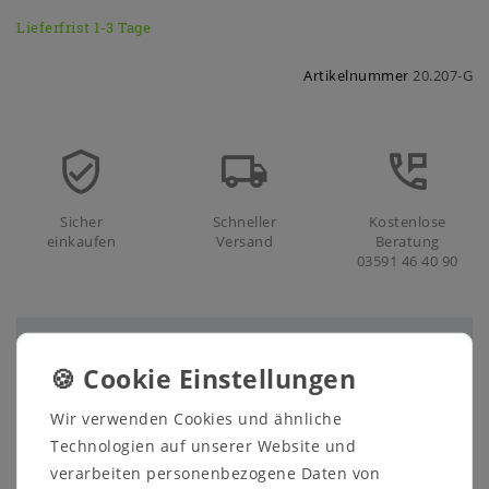
Lieferfrist 1-3 Tage
Artikelnummer
20.207-G
Sicher
Schneller
Kostenlose
einkaufen
Versand
Beratung
03591 46 40 90
Beschreibung
Technische Daten
Wir verwenden Cookies und ähnliche
Weitere Details
Technologien auf unserer Website und
verarbeiten personenbezogene Daten von