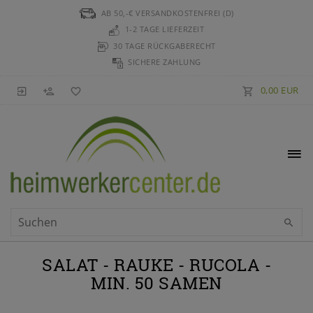
AB 50,-€ VERSANDKOSTENFREI (D)
1-2 TAGE LIEFERZEIT
30 TAGE RÜCKGABERECHT
SICHERE ZAHLUNG
0,00 EUR
SALAT - RAUKE - RUCOLA -
MIN. 50 SAMEN