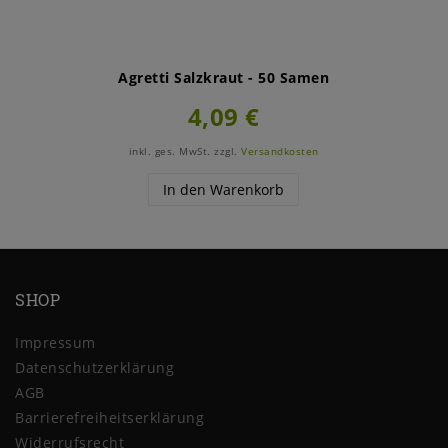
Agretti Salzkraut - 50 Samen
4,09 €
inkl. ges. MwSt.
zzgl.
Versandkosten
In den Warenkorb
SHOP
Impressum
Daten­schutz­erklärung
AGB
Barrierefreiheitserklärung
Widerrufs­recht