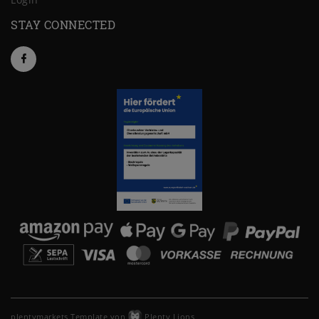
STAY CONNECTED
plentymarkets Template von
Plenty Lions