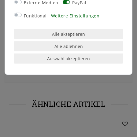
Externe Medien
PayPal
Angaben zur Produktsicherheit
Funktional
Weitere Einstellungen
Hersteller:
Sandra Rich
Alle akzeptieren
Kontakt:
www.sandrarich.com
Alle ablehnen
EU-Verantwortliche Person:
Krenz Jürgen
Fortschrittstraße
2
02692
Auswahl akzeptieren
Obergurig OT Singwitz
Deutschland
Kontakt:
ovd_gmbh@me.com
03591 46 40 90
ÄHNLICHE ARTIKEL