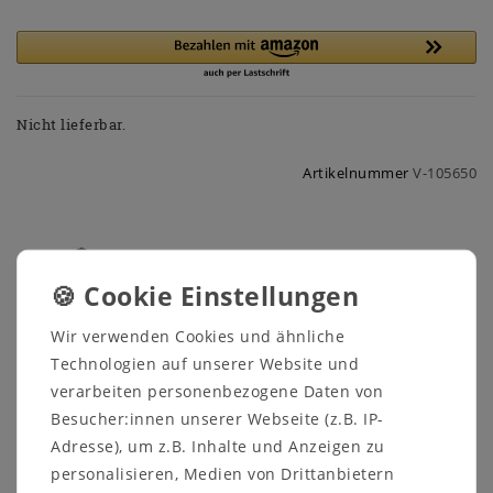
Nicht lieferbar.
Artikelnummer
V-105650
Sicher
Schneller
Kostenlose
Wir verwenden Cookies und ähnliche
einkaufen
Versand
Beratung
03591 46 40 90
Technologien auf unserer Website und
verarbeiten personenbezogene Daten von
Besucher:innen unserer Webseite (z.B. IP-
Beschreibung
Adresse), um z.B. Inhalte und Anzeigen zu
personalisieren, Medien von Drittanbietern
Technische Daten