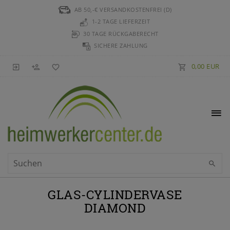
AB 50,-€ VERSANDKOSTENFREI (D)
1-2 TAGE LIEFERZEIT
30 TAGE RÜCKGABERECHT
SICHERE ZAHLUNG
0,00 EUR
GLAS-CYLINDERVASE
DIAMOND