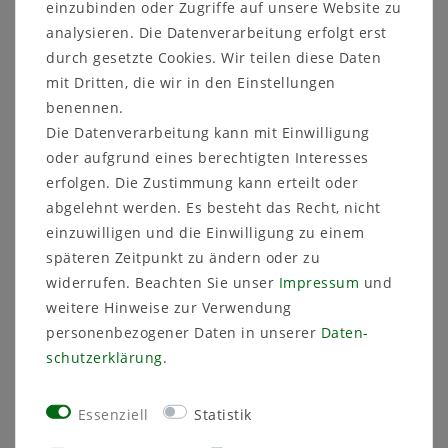
einzubinden oder Zugriffe auf unsere Website zu
Weitere Details
analysieren. Die Datenverarbeitung erfolgt erst
durch gesetzte Cookies. Wir teilen diese Daten
mit Dritten, die wir in den Einstellungen
benennen.
Die Glasvase DIAMOND von Sandra Rich besticht
durch ihre klare Farbe und einer Oberfläche in
Die Datenverarbeitung kann mit Einwilligung
Diamantform. Als vielseitiges Dekorationselement
oder aufgrund eines berechtigten Interesses
fügt sich der DIAMOND-Glascylinder perfekt in
erfolgen. Die Zustimmung kann erteilt oder
jede Umgebung ein. Dank seiner einzigartigen
abgelehnt werden. Es besteht das Recht, nicht
Oberfläche eignet sich der Zylinder besonders
einzuwilligen und die Einwilligung zu einem
gut als Windlicht. Schaffen Sie zauberhafte
Lichteffekte, indem Sie ihn mit Dekoration und
späteren Zeitpunkt zu ändern oder zu
einer kleinen Lichterkette oder Kerze versehen.
widerrufen. Beachten Sie unser
Impressum
und
Diese stilvolle Vase ermöglicht die Gestaltung
weitere Hinweise zur Verwendung
wunderschöner Tischdekorationen für jede
personenbezogener Daten in unserer
Daten­
Jahreszeit.
schutz­erklärung
.
Essenziell
Statistik