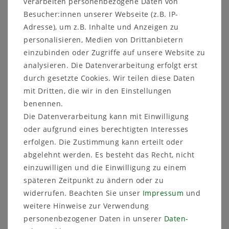
verarbeiten personenbezogene Daten von
Besucher:innen unserer Webseite (z.B. IP-
Adresse), um z.B. Inhalte und Anzeigen zu
personalisieren, Medien von Drittanbietern
Nicht lieferbar.
einzubinden oder Zugriffe auf unsere Website zu
analysieren. Die Datenverarbeitung erfolgt erst
Artikelnummer
V-Glaskübel-YC
durch gesetzte Cookies. Wir teilen diese Daten
mit Dritten, die wir in den Einstellungen
benennen.
Die Datenverarbeitung kann mit Einwilligung
oder aufgrund eines berechtigten Interesses
Sicher
Schneller
Kostenlose
erfolgen. Die Zustimmung kann erteilt oder
einkaufen
Versand
Beratung
abgelehnt werden. Es besteht das Recht, nicht
03591 46 40 90
einzuwilligen und die Einwilligung zu einem
späteren Zeitpunkt zu ändern oder zu
Beschreibung
widerrufen. Beachten Sie unser
Impressum
und
weitere Hinweise zur Verwendung
Technische Daten
personenbezogener Daten in unserer
Daten­