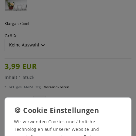
Klargalskübel
Größe
3,99 EUR
Inhalt
1
Stück
* inkl. ges. MwSt. zzgl.
Versandkosten
Menge:
In den Warenkorb
Wir verwenden Cookies und ähnliche
Technologien auf unserer Website und