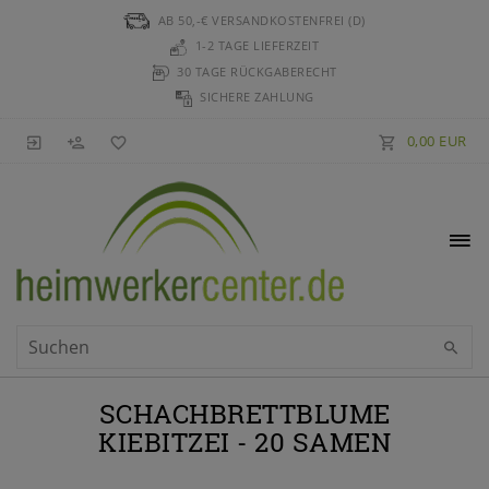
AB 50,-€ VERSANDKOSTENFREI (D)
1-2 TAGE LIEFERZEIT
30 TAGE RÜCKGABERECHT
SICHERE ZAHLUNG
0,00 EUR
SCHACHBRETTBLUME
KIEBITZEI - 20 SAMEN