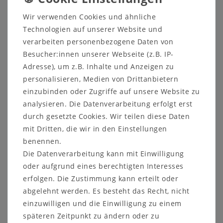
Schachbrettblume Kiebitzei - heimische Staude
Wir verwenden Cookies und ähnliche
Rarität Fritillaria meleagris
Technologien auf unserer Website und
Schachbrettblume (Fritillaria meleagris)
verarbeiten personenbezogene Daten von
Besucher:innen unserer Webseite (z.B. IP-
Syn.: Schachblume, Kiebitzei
Lat.: Fritillaria meleagris
Adresse), um z.B. Inhalte und Anzeigen zu
Familie: Liliengewächs Heimat: Europa,
personalisieren, Medien von Drittanbietern
Kaukasus
einzubinden oder Zugriffe auf unsere Website zu
20 Samen
analysieren. Die Datenverarbeitung erfolgt erst
Blume des Jahres 1993
durch gesetzte Cookies. Wir teilen diese Daten
Die Schachbrettblume fällt durch ihre
mit Dritten, die wir in den Einstellungen
eigenwilligen, glockenförmigen, purpurfarbenen
benennen.
(in der Natur sehr selten weißen oder
Die Datenverarbeitung kann mit Einwilligung
grünlichweiß) Blüten mit dem besonders
oder aufgrund eines berechtigten Interesses
auffälligen Schachbrettmuster auf.
erfolgen. Die Zustimmung kann erteilt oder
Die Blütezeit ist von April bis Mai. Die Pflanze
abgelehnt werden. Es besteht das Recht, nicht
wird ca. 15 bis 25 Zentimeter hoch und hat
einzuwilligen und die Einwilligung zu einem
schmale graugrüne Blätter.
späteren Zeitpunkt zu ändern oder zu
Standort: sonnig bis halbschattig, kein