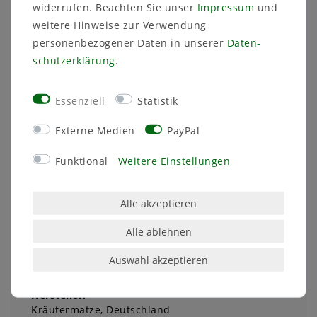
widerrufen. Beachten Sie unser
Impressum
und
trockener, verdichteter Boden, besser ist ein
weitere Hinweise zur Verwendung
leicht saurer, humoser, durchlässiger Boden
personenbezogener Daten in unserer
Daten­
Die Art ( Schachbrettblume) ist vom
Aussterben bedroht und ist daher
schutz­erklärung
.
gesetzlich besonders geschützt. Um ihr
besondere Aufmerksamkeit zu schenken
Essenziell
Statistik
wurde sie 1993 zur Blume des Jahres
gewählt.
Externe Medien
PayPal
Die hier angebotenen Samen stammen aus
Kulturbeständen direkt vom Züchter.
Funktional
Weitere Einstellungen
Alle akzeptieren
Alle ablehnen
Auswahl akzeptieren
Angaben zur Produktsicherheit
Hersteller:
Kräutermatze
Deutschland