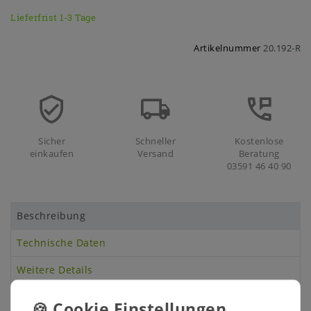
Lieferfrist 1-3 Tage
Artikelnummer
20.192-R
Sicher
Schneller
Kostenlose
einkaufen
Versand
Beratung
03591 46 40 90
Beschreibung
Technische Daten
Weitere Details