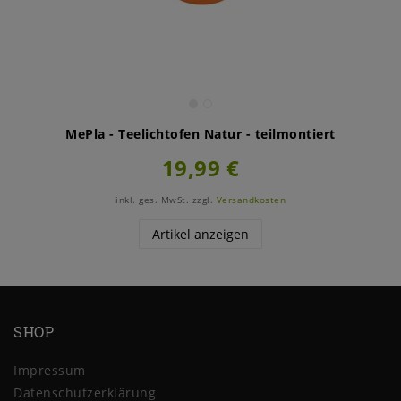
MePla - Teelichtofen Natur - teilmontiert
19,99 €
inkl. ges. MwSt.
zzgl.
Versandkosten
Artikel anzeigen
SHOP
Impressum
Daten­schutz­erklärung