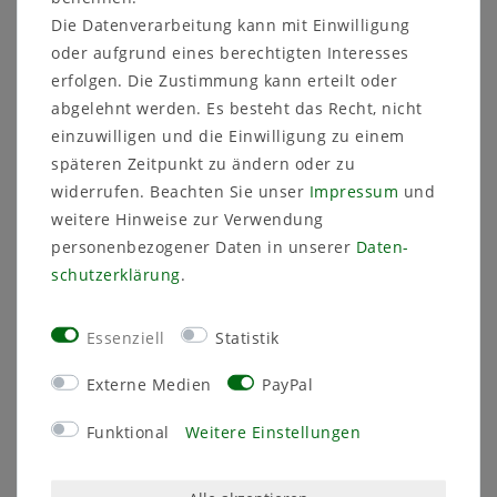
Hersteller:
Die Datenverarbeitung kann mit Einwilligung
OVD GmbH
Fortschrittstraße
2
2692
Obergurig
OT Singwitz
Deutschland
oder aufgrund eines berechtigten Interesses
E-Mail:
ovd_gmbh@me.com
erfolgen. Die Zustimmung kann erteilt oder
abgelehnt werden. Es besteht das Recht, nicht
EU-Verantwortliche Person:
Krenz Jürgen
Fortschrittstraße
2
02692
einzuwilligen und die Einwilligung zu einem
Obergurig OT Singwitz
Deutschland
späteren Zeitpunkt zu ändern oder zu
Kontakt:
ovd_gmbh@me.com
03591 46 40 90
widerrufen. Beachten Sie unser
Impressum
und
weitere Hinweise zur Verwendung
personenbezogener Daten in unserer
Daten­
schutz­erklärung
.
ÄHNLICHE ARTIKEL
Essenziell
Statistik
Externe Medien
PayPal
Funktional
Weitere Einstellungen