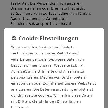
Teelichter. Die Verwendung von anderen
Brennmaterialien oder Brennstoff ist nicht
zulässig und kann zu Beschädigungen führen.
Dadurch gehen alle Garantie-und
Schadenersatzansprüche verloren!
Bitte beachten Sie bei der Benutzung die
allgemeingültigen Sicherheitsbestimmungen für
offenes Feuer!
Wir verwenden Cookies und ähnliche
Lassen Sie brennende Teelichter grundsätzlich
niemals ohne Aufsicht! Achten Sie darauf, das
Technologien auf unserer Website und
die Oberfläche der Teelichtoffen bis zu 90 Grad
verarbeiten personenbezogene Daten von
heiß werden kann!
Besucher:innen unserer Webseite (z.B. IP-
Adresse), um z.B. Inhalte und Anzeigen zu
personalisieren, Medien von Drittanbietern
einzubinden oder Zugriffe auf unsere Website zu
analysieren. Die Datenverarbeitung erfolgt erst
durch gesetzte Cookies. Wir teilen diese Daten
Angaben zur Produktsicherheit
mit Dritten, die wir in den Einstellungen
benennen.