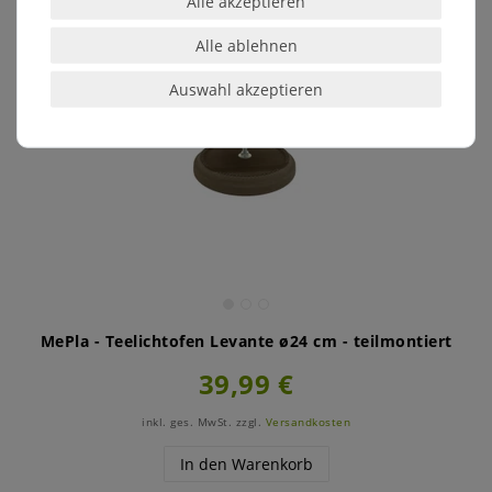
Alle akzeptieren
Alle ablehnen
Auswahl akzeptieren
MePla - Teelichtofen Levante ø24 cm - teilmontiert
39,99 €
inkl. ges. MwSt.
zzgl.
Versandkosten
In den Warenkorb