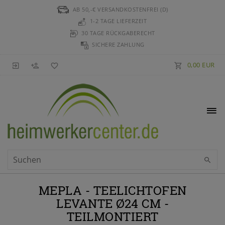
AB 50,-€ VERSANDKOSTENFREI (D)
1-2 TAGE LIEFERZEIT
30 TAGE RÜCKGABERECHT
SICHERE ZAHLUNG
0,00 EUR
MEPLA - TEELICHTOFEN
LEVANTE Ø24 CM -
TEILMONTIERT