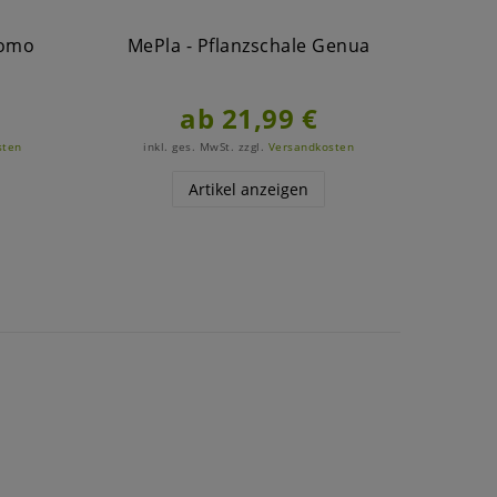
Como
MePla - Pflanzschale Genua
Me
Boden
be
ab 21,99 €
sten
inkl. ges. MwSt.
zzgl.
Versandkosten
ink
Artikel anzeigen