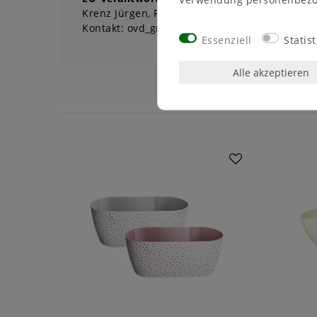
Krenz Jürgen
Fortschrittstraße
2
02692
Oberg
Kontakt:
ovd_gmbh@me.com
03591 46 40 90
Essenziell
Statist
Alle akzeptieren