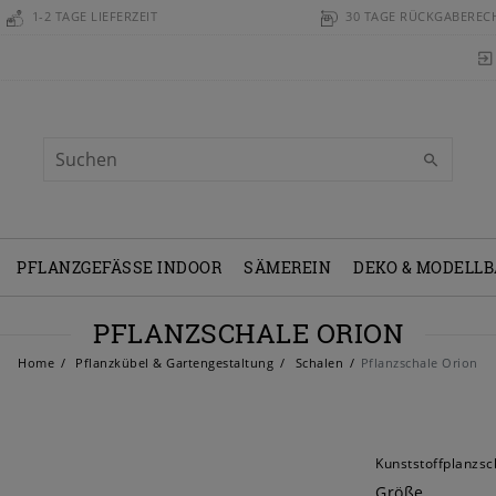
1-2 TAGE LIEFERZEIT
30 TAGE RÜCKGABEREC
PFLANZGEFÄSSE INDOOR
SÄMEREIN
DEKO & MODELL
PFLANZSCHALE ORION
Home
Pflanzkübel & Gartengestaltung
Schalen
Pflanzschale Orion
Kunststoffplanzsc
Größe