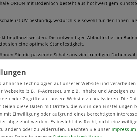
le ORION mit Bodenloch besteht aus hochwertigem Kunststoff (
chale ist UV-beständig, wodurch sie sowohl für den Innen- al
rekt bepflanzt werden. Die notwendigen Ablauflöcher im Boden
bt sich eine optimale Standfestigkeit.
önnen Sie die passende Schale aus vier trendigen Farben wä
d ähnliche Technologien auf unserer Website und verarbeite
 Webseite (z.B. IP-Adresse), um z.B. Inhalte und Anzeigen zu
nden oder Zugriffe auf unsere Website zu analysieren. Die Dat
r teilen diese Daten mit Dritten, die wir in den Einstellungen
 mit Einwilligung oder aufgrund eines berechtigten Interesse
er abgelehnt werden. Es besteht das Recht, nicht einzuwillig
zu ändern oder zu widerrufen. Beachten Sie unser
Impressum
gener Daten in unserer
Daten­schutz­erklärung
.