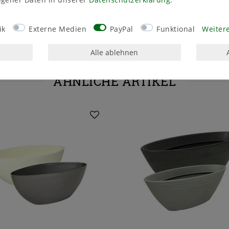
urig OT Singwitz
Deutschland
ik
Externe Medien
PayPal
Funktional
Weitere
Alle ablehnen
ÄHNLICHE ARTIKEL