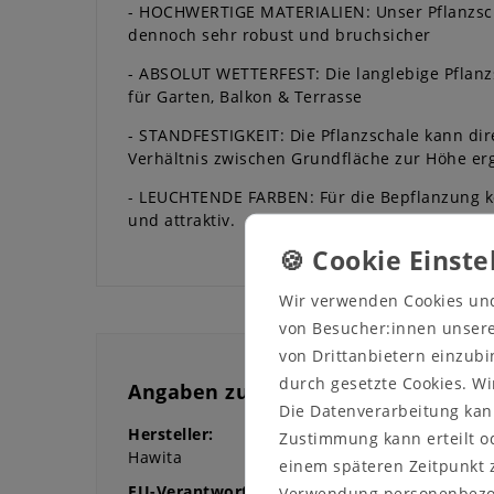
- HOCHWERTIGE MATERIALIEN: Unser Pflanzscha
dennoch sehr robust und bruchsicher
- ABSOLUT WETTERFEST: Die langlebige Pflanzs
für Garten, Balkon & Terrasse
- STANDFESTIGKEIT: Die Pflanzschale kann di
Verhältnis zwischen Grundfläche zur Höhe ergi
- LEUCHTENDE FARBEN: Für die Bepflanzung k
und attraktiv.
Wir verwenden Cookies un
von Besucher:innen unserer
von Drittanbietern einzubi
durch gesetzte Cookies. Wi
Angaben zur Produktsicherheit
Die Datenverarbeitung kann
Hersteller:
Zustimmung kann erteilt od
Hawita
einem späteren Zeitpunkt 
EU-Verantwortliche Person:
Verwendung personenbezo