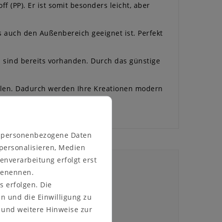
PP). Er ist somit besonders leicht, aber
s auch den Außenbereich geeignet ist. Perfekt
 sind bereits vorhanden. Durch das günstige
hlen. Dadurch werden Ihre Kreationen modern
n personenbezogene Daten
 personalisieren, Medien
enverarbeitung erfolgt erst
 benennen.
s erfolgen. Die
en und die Einwilligung zu
und weitere Hinweise zur