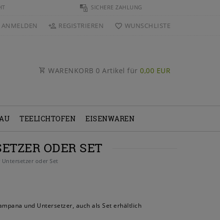
HT
SICHERE ZAHLUNG
ANMELDEN
REGISTRIEREN
WUNSCHLISTE
WARENKORB
0
Artikel für
0,00 EUR
BAU
TEELICHTOFEN
EISENWAREN
ETZER ODER SET
Untersetzer oder Set
ampana und Untersetzer, auch als Set erhältlich