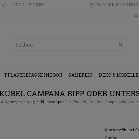
1-2 TAGE LIEFERZEIT
30 TAGE RÜCKGABEREC
PFLANZGEFÄSSE INDOOR
SÄMEREIN
DEKO & MODELL
ZKÜBEL CAMPANA RIPP ODER UNTERS
 & Gartengestaltung
Blumentöpfe
MePla - Pflanzkübel Campana Ripp oder 
Kunststoffkübel C
Farbe