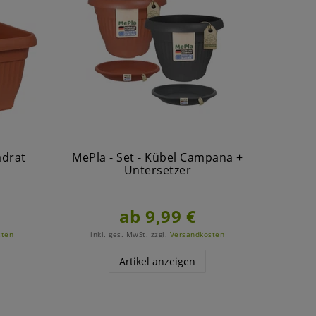
adrat
MePla - Set - Kübel Campana +
Me
Untersetzer
C
ab 9,99 €
sten
inkl. ges. MwSt.
zzgl.
Versandkosten
ink
Artikel anzeigen