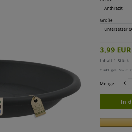
Größe
3,99 EUR
Inhalt
1
Stück
* inkl. ges. MwSt. z
Menge:
In 