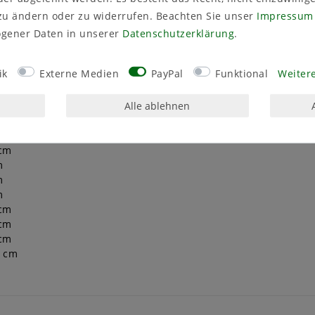
zu ändern oder zu widerrufen. Beachten Sie unser
Impressum
gener Daten in unserer
Daten­schutz­erklärung
.
cm
ik
Externe Medien
PayPal
Funktional
Weitere
 cm
 cm
Alle ablehnen
 cm
m
 cm
 cm
m
m
m
 cm
 cm
 cm
9 cm