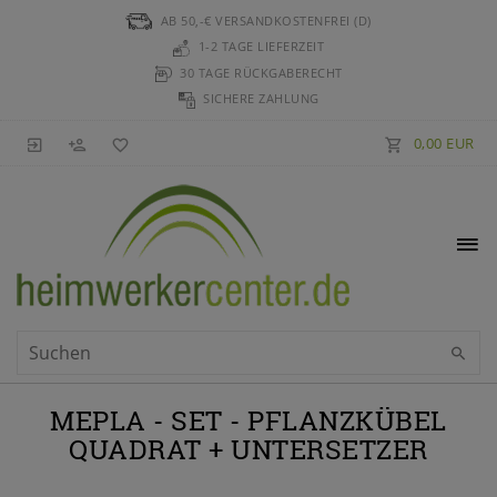
AB 50,-€ VERSANDKOSTENFREI (D)
1-2 TAGE LIEFERZEIT
30 TAGE RÜCKGABERECHT
SICHERE ZAHLUNG
0,00 EUR
MEPLA - SET - PFLANZKÜBEL
QUADRAT + UNTERSETZER