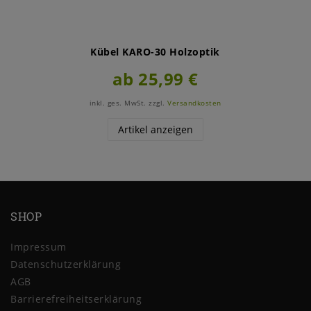
Kübel KARO-30 Holzoptik
ab 25,99 €
inkl. ges. MwSt.
zzgl.
Versandkosten
Artikel anzeigen
SHOP
Impressum
Daten­schutz­erklärung
AGB
Barrierefreiheitserklärung