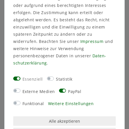
oder aufgrund eines berechtigten Interesses
LEICHT & BESTÄNDIG – Der hochwertige
-
erfolgen. Die Zustimmung kann erteilt oder
Kunststoff, aus dem der Pflanztopf und der
abgelehnt werden. Es besteht das Recht, nicht
Untersetzer gefertigt ist, bietet Ihnen einige Vorteile.
einzuwilligen und die Einwilligung zu einem
Kunststoff ist ein besonders leichtes und dennoch
späteren Zeitpunkt zu ändern oder zu
bruchsicheres Material und macht den Blumentopf
besonders beständig. Die hohe UV-Beständigkeit
widerrufen. Beachten Sie unser
Impressum
und
sorgt dafür, dass sich der Topf nicht verformt und
weitere Hinweise zur Verwendung
das zeitlose Design erhalten bleibt!
personenbezogener Daten in unserer
Daten­
LIEFERUMFANG – Sie erhalten einen
-
schutz­erklärung
.
Blumentopf Quadrat und dem
passenden Untersetzer, Sie können aus
Essenziell
Statistik
6 verschiedenen Größen sowie 3 verschiedenen
Farben wählen –
terrakotta
, anthrazit und taupe. So
Externe Medien
PayPal
erhalten Sie einen zeitlosen Blumentopf, welches
Ihren individuellen Anforderungen gerecht wird!
Funktional
Weitere Einstellungen
KUNDENSTIMMEN – Die Meinung unserer Kunden
-
ist uns wichtig! Wenn Ihnen unser Produkt gut gefällt
oder Sie Probleme damit haben, dann wenden Sie
Alle akzeptieren
sich gerne an unseren Kundenservice. Wir wollen,