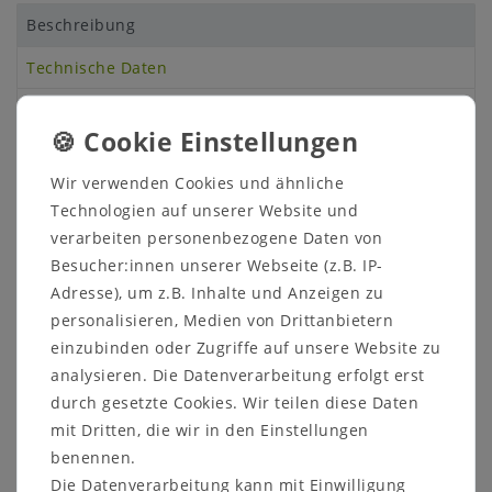
Beschreibung
Technische Daten
Weitere Details
Wir verwenden Cookies und ähnliche
PREMIUM QUALITÄT – Der „MePla - Set 2-tlg
-
Technologien auf unserer Website und
Pflanzkübel Quadrat + Untersetzer“ überzeugt mit
verarbeiten personenbezogene Daten von
seinem robusten Material aus hochwertigem
Besucher:innen unserer Webseite (z.B. IP-
Kunststoff (PP), welcher besonders wetterfest ist.
Die hohe UV-Beständigkeit macht das Set zu einem
Adresse), um z.B. Inhalte und Anzeigen zu
idealen Produkt für den Innen- sowie Außenbereich!
personalisieren, Medien von Drittanbietern
einzubinden oder Zugriffe auf unsere Website zu
STANDFEST & ROBUST – Der Pflanztopf kommt
-
analysieren. Die Datenverarbeitung erfolgt erst
mit Entwässerungslöchern im Boden zu Ihnen nach
Hause. Der mitgelieferten passenden Untersetze
durch gesetzte Cookies. Wir teilen diese Daten
passt perfekt zum Kübel. Durch das hervorragende
mit Dritten, die wir in den Einstellungen
Verhältnis zwischen Abmessungen oben und der
benennen.
Standfläche ergibt sich eine sehr gute
Die Datenverarbeitung kann mit Einwilligung
Standfestigkeit des Kübels!