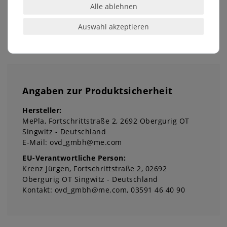
dass unsere Produkte immer besser werden – und
Alle ablehnen
dafür brauchen wir Sie!
Auswahl akzeptieren
Angaben zur Produktsicherheit
Hersteller:
MePla
Fortschrittstraße
2
2692
Obergurig OT
Singwitz
Deutschland
E-Mail:
ovd_gmbh@me.com
EU-Verantwortliche Person:
Krenz Jürgen
Fortschrittstraße
2
02692
Obergurig OT Singwitz
Deutschland
Kontakt:
ovd_gmbh@me.com
03591 46 40 90