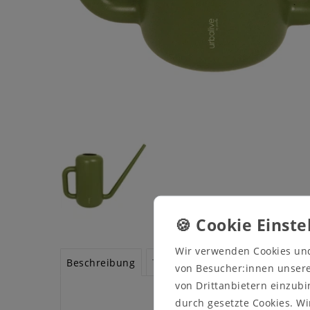
Wir verwenden Cookies un
Beschreibung
Technische Daten
Weitere De
von Besucher:innen unserer
von Drittanbietern einzubi
durch gesetzte Cookies. Wi