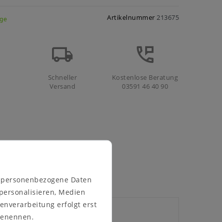
Artikelnummer
213675
age
Schneller
Kostenlose Beratung
Versand
03591 46 40 90
n personenbezogene Daten
 personalisieren, Medien
enverarbeitung erfolgt erst
 benennen.