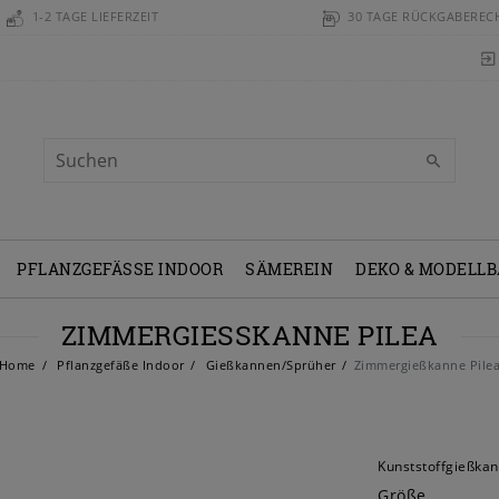
1-2 TAGE LIEFERZEIT
30 TAGE RÜCKGABEREC
PFLANZGEFÄSSE INDOOR
SÄMEREIN
DEKO & MODELL
ZIMMERGIESSKANNE PILEA
Home
Pflanzgefäße Indoor
Gießkannen/Sprüher
Zimmergießkanne Pile
Kunststoffgießka
Größe