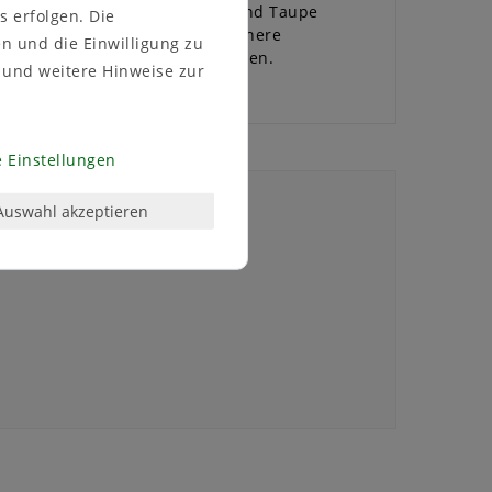
 ist in den Farben Creme, Grün und Taupe
s erfolgen. Die
), bietet die Gießkanne eine sichere
en und die Einwilligung zu
ege Ihrer Pflanzen zum Vergnügen.
und weitere Hinweise zur
 Einstellungen
Auswahl akzeptieren