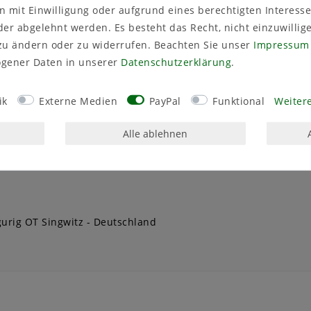
Werkzeug für eine effiziente und stilvolle Pflanzenpflege. Sie
 mit Einwilligung oder aufgrund eines berechtigten Interesse
 Hergestellt aus bruchsicherem und langlebigem Kunststoff (PE
er abgelehnt werden. Es besteht das Recht, nicht einzuwillig
nsprechende Ästhetik. Mit der Gießkanne Pilea wird die Pfl
zu ändern oder zu widerrufen. Beachten Sie unser
Impressum
gener Daten in unserer
Daten­schutz­erklärung
.
ik
Externe Medien
PayPal
Funktional
Weitere
Alle ablehnen
urig OT Singwitz
Deutschland