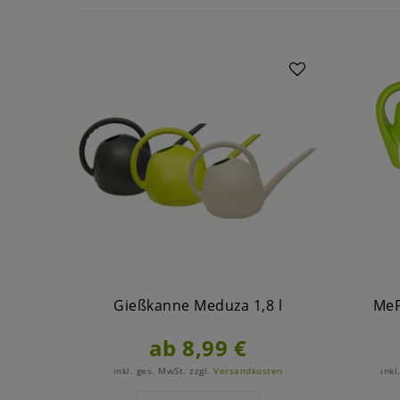
Gießkanne Meduza 1,8 l
MeP
ab 8,99 €
inkl. ges. MwSt.
zzgl.
Versandkosten
inkl