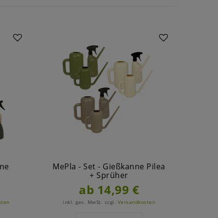
Artike
nne
MePla - Set - Gießkanne Pilea
+ Sprüher
Han
ab 14,99 €
sten
inkl. ges. MwSt.
zzgl.
Versandkosten
ink