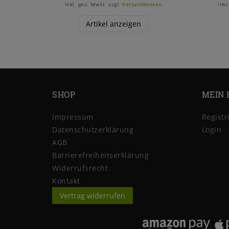
inkl. ges. MwSt.
zzgl.
Versandkosten
inkl
Artikel anzeigen
SHOP
MEIN 
Impressum
Registr
Daten­schutz­erklärung
Login
AGB
Barrierefreiheitserklärung
Widerrufs­recht
Kontakt
Vertrag widerrufen