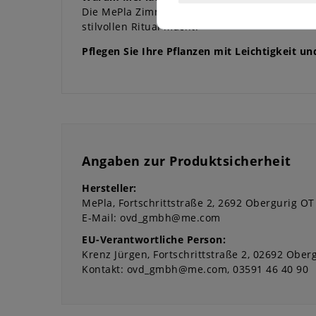
Die MePla Zimmergießkanne bietet nicht nur Z
stilvollen Ritual macht.
Pflegen Sie Ihre Pflanzen mit Leichtigkeit 
Angaben zur Produktsicherheit
Hersteller:
MePla
Fortschrittstraße
2
2692
Obergurig OT
E-Mail:
ovd_gmbh@me.com
EU-Verantwortliche Person:
Krenz Jürgen
Fortschrittstraße
2
02692
Oberg
Kontakt:
ovd_gmbh@me.com
03591 46 40 90