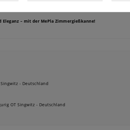
uverlässigkeit und Funktionalität, sondern auch ein modernes
und Eleganz – mit der MePla Zimmergießkanne!
 Singwitz
Deutschland
urig OT Singwitz
Deutschland