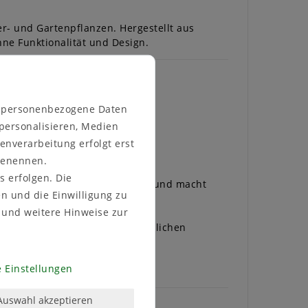
er- und Gartenpflanzen. Hergestellt aus
nne Funktionalität und Design.
n personenbezogene Daten
 personalisieren, Medien
enverarbeitung erfolgt erst
 benennen.
s erfolgen. Die
harmonisch in jedes Zuhause ein und macht
en und die Einwilligung zu
und weitere Hinweise zur
. Sie wurde speziell für den täglichen
 Einstellungen
Auswahl akzeptieren