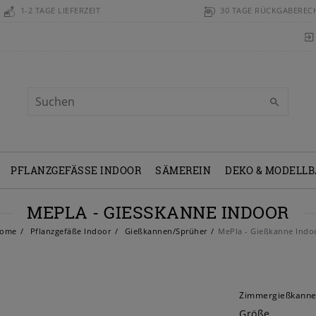
1-2 TAGE LIEFERZEIT
30 TAGE RÜCKGABEREC
PFLANZGEFÄSSE INDOOR
SÄMEREIN
DEKO & MODELL
MEPLA - GIESSKANNE INDOOR
ome
Pflanzgefäße Indoor
Gießkannen/Sprüher
MePla - Gießkanne Indo
Zimmergießkanne 
Größe