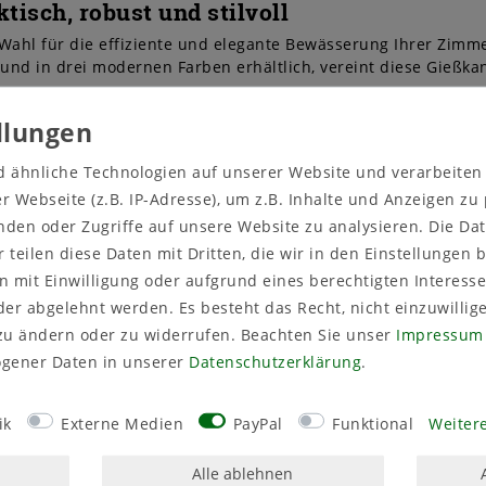
isch, robust und stilvoll
 Wahl für die effiziente und elegante Bewässerung Ihrer Zimm
und in drei modernen Farben erhältlich, vereint diese Gießka
d ähnliche Technologien auf unserer Website und verarbeite
rfnissen passt:
 Webseite (z.B. IP-Adresse), um z.B. Inhalte und Anzeigen zu
en oder präzises Gießen.
Pflanzen und den täglichen Gebrauch.
nden oder Zugriffe auf unsere Website zu analysieren. Die Dat
anzen oder ausgedehnte Bewässerungsarbeiten.
r teilen diese Daten mit Dritten, die wir in den Einstellungen
 mit Einwilligung oder aufgrund eines berechtigten Interesse
en
Anthrazit
,
Lemongrün
und
Weiß
erhältlich. Sie fügt sich 
er abgelehnt werden. Es besteht das Recht, nicht einzuwillig
lebnis.
zu ändern oder zu widerrufen. Beachten Sie unser
Impressum
 Kunststoff (PE), ist die Gießkanne leicht und dennoch robust
gener Daten in unserer
Daten­schutz­erklärung
.
nge Lebensdauer ausgelegt.
ik
Externe Medien
PayPal
Funktional
Weitere
e Qualitätsstandards und nachhaltige Fertigung.
Alle ablehnen