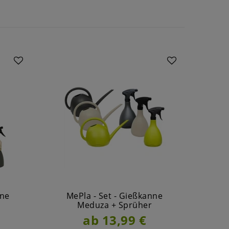
nne
MePla - Set - Gießkanne
MePla
Meduza + Sprüher
ab 13,99 €