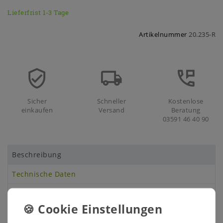
Lieferfrist 1-3 Tage
Artikelnummer
20.235-R
Sicher
Schneller
Kostenlose
einkaufen
Versand
Beratung
03591 46 40 90
Beschreibung
Technische Daten
Weitere Details