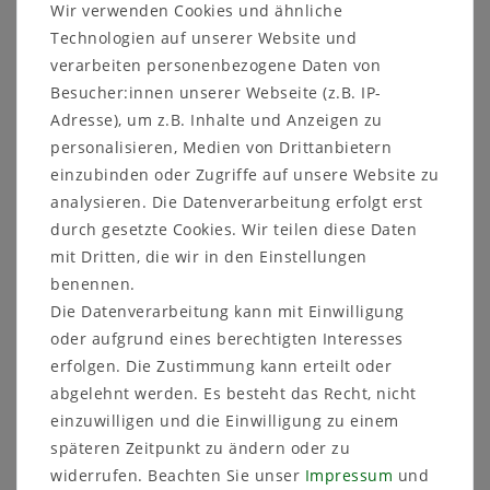
Wir verwenden Cookies und ähnliche
Virginia Zaubernuss Hamamelis virginiana
Technologien auf unserer Website und
Winterblüher Bonsai geeignet
verarbeiten personenbezogene Daten von
Hamamelis virginiana
Besucher:innen unserer Webseite (z.B. IP-
Syn.: Virginia - Zaubernuss, Zauberhasel,
Adresse), um z.B. Inhalte und Anzeigen zu
Hexenhasel ("Witchhazel")
personalisieren, Medien von Drittanbietern
Familie: Hamamelidaceae
einzubinden oder Zugriffe auf unsere Website zu
(Zaubernussgewächse)
Heimat: Atlantikküste Nordamerikas
analysieren. Die Datenverarbeitung erfolgt erst
10 Samen
durch gesetzte Cookies. Wir teilen diese Daten
mit Dritten, die wir in den Einstellungen
Das Besondere und Einzigartige an der Virginia -
Zaubernuss, sind die kleinen, korallenartig
benennen.
geformten gelben Blüten. Sie erscheinen
Die Datenverarbeitung kann mit Einwilligung
zwischen November bis zum Februar, also in
oder aufgrund eines berechtigten Interesses
einer Zeit in der bei uns fast keine Blüten im
erfolgen. Die Zustimmung kann erteilt oder
Freiland zu finden sind. Die Virginische
abgelehnt werden. Es besteht das Recht, nicht
Zaubernuss ähnelt im Wuchs der Haselnuss, sie
einzuwilligen und die Einwilligung zu einem
ist absolut winterhart, sommergrün und wird ein
bis zu 7 m hoher Strauch.
späteren Zeitpunkt zu ändern oder zu
widerrufen. Beachten Sie unser
Impressum
und
Ein besonderes Phänomen ist, dass die Pflanze