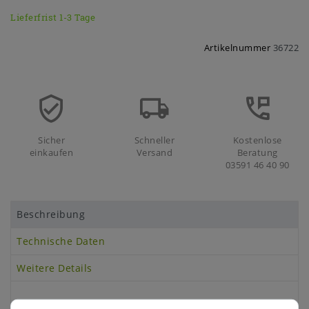
Lieferfrist 1-3 Tage
Artikelnummer
36722
Sicher
Schneller
Kostenlose
einkaufen
Versand
Beratung
03591 46 40 90
Beschreibung
Technische Daten
Weitere Details