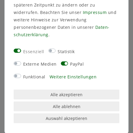
späteren Zeitpunkt zu ändern oder zu
widerrufen. Beachten Sie unser
Impressum
und
weitere Hinweise zur Verwendung
personenbezogener Daten in unserer
Daten­
Eigenschaften
schutz­erklärung
.
Schnell zu montierende Deckenbefestigung
mit hoher Haltekraft
Essenziell
Statistik
geringer Bohraufwand und leichtes
Einschlagen mit dem Hammer.
Externe Medien
PayPal
Funktional
Weitere Einstellungen
Alle akzeptieren
Alle ablehnen
Auswahl akzeptieren