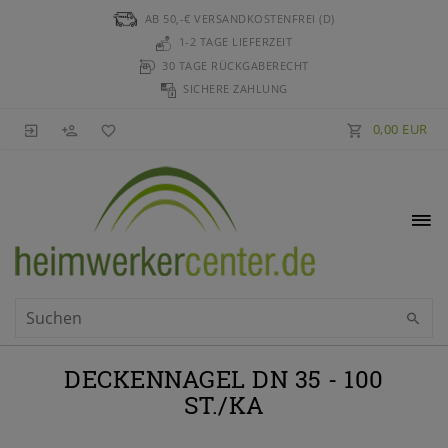
AB 50,-€ VERSANDKOSTENFREI (D)
1-2 TAGE LIEFERZEIT
30 TAGE RÜCKGABERECHT
SICHERE ZAHLUNG
0,00 EUR
DECKENNAGEL DN 35 - 100
ST./KA