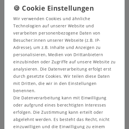
Technische Daten
DN - Deckennagel
Wir verwenden Cookies und ähnliche
∅ Dübel : 6 mm
Technologien auf unserer Website und
max. Befestigungsstärke: 4,5 mm
verarbeiten personenbezogene Daten von
min. Bohrtiefe : 40 mm
Anzahl Dübel : 100 Stück
Besucher:innen unserer Webseite (z.B. IP-
Adresse), um z.B. Inhalte und Anzeigen zu
personalisieren, Medien von Drittanbietern
einzubinden oder Zugriffe auf unsere Website zu
analysieren. Die Datenverarbeitung erfolgt erst
Eignung
durch gesetzte Cookies. Wir teilen diese Daten
mit Dritten, die wir in den Einstellungen
geeignet für Beton
benennen.
Zur Befestigung von: Kanthölzern, Leisten,
Metallprofilen, Drahtabhängungen, Ketten,
Die Datenverarbeitung kann mit Einwilligung
Seilen, Lochbändern, Lüftungsleitungen,
oder aufgrund eines berechtigten Interesses
Unterkonstruktionen aus Holz und Metall,
erfolgen. Die Zustimmung kann erteilt oder
Deckenbekleidungen
abgelehnt werden. Es besteht das Recht, nicht
einzuwilligen und die Einwilligung zu einem