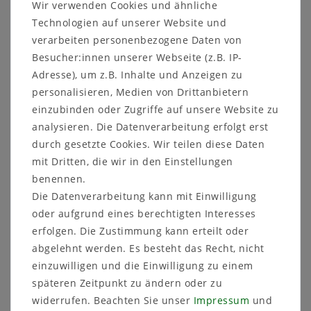
Wir verwenden Cookies und ähnliche
Technologien auf unserer Website und
Artikelnummer
MD 1012
verarbeiten personenbezogene Daten von
Besucher:innen unserer Webseite (z.B. IP-
Adresse), um z.B. Inhalte und Anzeigen zu
personalisieren, Medien von Drittanbietern
einzubinden oder Zugriffe auf unsere Website zu
Sicher
Schneller
Kostenlose
analysieren. Die Datenverarbeitung erfolgt erst
einkaufen
Versand
Beratung
durch gesetzte Cookies. Wir teilen diese Daten
03591 46 40 90
mit Dritten, die wir in den Einstellungen
benennen.
Die Datenverarbeitung kann mit Einwilligung
Beschreibung
oder aufgrund eines berechtigten Interesses
Technische Daten
erfolgen. Die Zustimmung kann erteilt oder
abgelehnt werden. Es besteht das Recht, nicht
Weitere Details
einzuwilligen und die Einwilligung zu einem
späteren Zeitpunkt zu ändern oder zu
widerrufen. Beachten Sie unser
Impressum
und