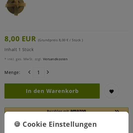
8,00 EUR
(Grundpreis
8,00 € / Stück
)
Inhalt
1
Stück
* inkl. ges. MwSt. zzgl.
Versandkosten
Menge:
In den Warenkorb
Lieferfrist 1-3 Tage