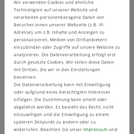
Wir verwenden Cookies und ähnliche
Technologien auf unserer Website und
Artikelnummer
MD 1010
verarbeiten personenbezogene Daten von
Besucher:innen unserer Webseite (z.B. IP-
Adresse), um z.B. Inhalte und Anzeigen zu
personalisieren, Medien von Drittanbietern
einzubinden oder Zugriffe auf unsere Website zu
Sicher
Schneller
Kostenlose
analysieren. Die Datenverarbeitung erfolgt erst
einkaufen
Versand
Beratung
durch gesetzte Cookies. Wir teilen diese Daten
03591 46 40 90
mit Dritten, die wir in den Einstellungen
benennen.
Die Datenverarbeitung kann mit Einwilligung
Beschreibung
oder aufgrund eines berechtigten Interesses
Technische Daten
erfolgen. Die Zustimmung kann erteilt oder
abgelehnt werden. Es besteht das Recht, nicht
Weitere Details
einzuwilligen und die Einwilligung zu einem
späteren Zeitpunkt zu ändern oder zu
widerrufen. Beachten Sie unser
Impressum
und