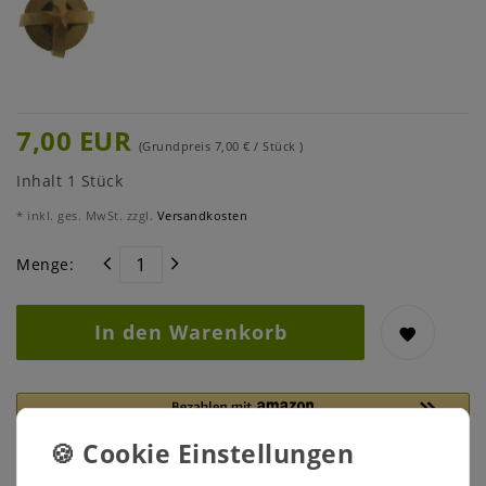
7,00 EUR
(Grundpreis
7,00 € / Stück
)
Inhalt
1
Stück
* inkl. ges. MwSt. zzgl.
Versandkosten
Menge:
In den Warenkorb
Lieferfrist 1-3 Tage