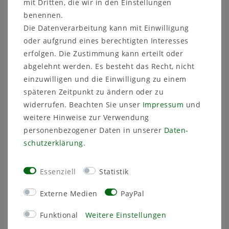
mit Dritten, die wir in den Einstellungen
Stärkung des Immunsystems bekannt.
benennen.
Die Datenverarbeitung kann mit Einwilligung
Darüber hinaus ist sie aber auch eine
oder aufgrund eines berechtigten Interesses
wunderschöne Zierpflanze. Da Ihre Blütezeit in
erfolgen. Die Zustimmung kann erteilt oder
den Spätsommer (ab Anfang August bis in den
abgelehnt werden. Es besteht das Recht, nicht
Herbst) fällt, ist sie oft in Staudenpflanzungen
einzuwilligen und die Einwilligung zu einem
mit Namen wie „Indian Summer“ oder „Prärie
späteren Zeitpunkt zu ändern oder zu
Summer“ anzutreffen.
widerrufen. Beachten Sie unser
Impressum
und
weitere Hinweise zur Verwendung
Mit einer Höhe von ca. 1,20 m und den stark
auffallenden Blüten, sollte sie entweder Solitär
personenbezogener Daten in unserer
Daten­
oder in das Zentrum einer Staudenpflanzung
schutz­erklärung
.
gesetzt werden.
Essenziell
Statistik
Die Pflanze bevorzugt durchlässigen,
nährstoffreichen und nicht zu trockenen Boden
Externe Medien
PayPal
in sonniger Lage. Sie ist auch ohne Schutz
Funktional
Weitere Einstellungen
vollkommen winterhart und kann sowohl im
Frühjahr als auch im Herbst zurückgeschnitten