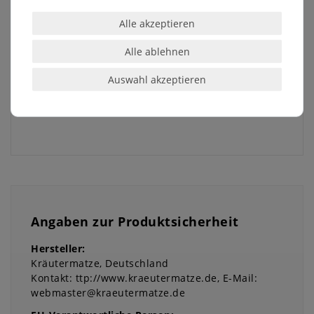
werden.
Alle akzeptieren
Die Blüte ist sehr gut als Schnittblume
Alle ablehnen
geeignet.
Auswahl akzeptieren
Ein paar Tipps zur Aussaat liegen der Sendung
bei.
Angaben zur Produktsicherheit
Hersteller:
Kräutermatze
Deutschland
Kontakt:
ttp://www.kraeutermatze.de
E-Mail:
webmaster@kraeutermatze.de