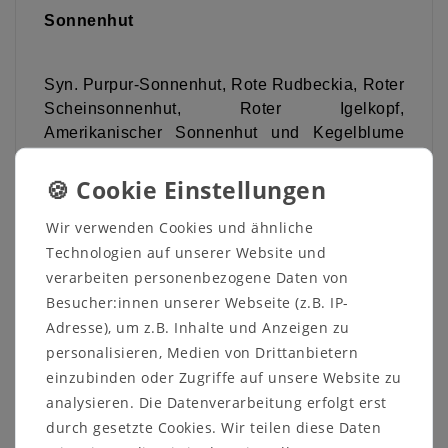
Sonnenhut
Syn.
Purpur-Sonnenhut, Rote Rudbeckia, Roter
Scheinsonnenhut, Roter Igelkopf,
Amerikanischer Sonnenhut und Kegelblume
Englisch: purple coneflower
Lat.:
Echinacea purpurea früher
Rudbeckia purpurea
Wir verwenden Cookies und ähnliche
Familie:
Korbblütler (Asteraceae)
Technologien auf unserer Website und
Heimat: Nordamerika
verarbeiten personenbezogene Daten von
Besucher:innen unserer Webseite (z.B. IP-
20 Samen
Adresse), um z.B. Inhalte und Anzeigen zu
personalisieren, Medien von Drittanbietern
Bereits die Indianer Nordamerikas erkannten
einzubinden oder Zugriffe auf unsere Website zu
die Heilwirkung dieser Pflanze und nutzten sie
analysieren. Die Datenverarbeitung erfolgt erst
hauptsächlich zur Wundbehandlung. Heute ist
durch gesetzte Cookies. Wir teilen diese Daten
sie auf der ganzen Welt als Heilpflanze zur