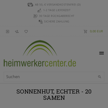
AB 50,-€ VERSANDKOSTENFREI (D)
1-2 TAGE LIEFERZEIT
30 TAGE RÜCKGABERECHT
SICHERE ZAHLUNG
0,00 EUR
SONNENHUT, ECHTER - 20
SAMEN