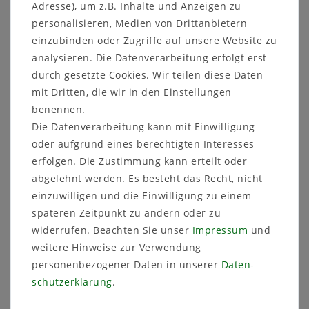
Adresse), um z.B. Inhalte und Anzeigen zu
Technische Daten
personalisieren, Medien von Drittanbietern
Dübeldurchmesser : 8 mm
einzubinden oder Zugriffe auf unsere Website zu
Dübellänge : 77 mm
analysieren. Die Datenverarbeitung erfolgt erst
Material: nichtrostender Stahl, A4
durch gesetzte Cookies. Wir teilen diese Daten
Zulassung : ETA-01/0003, Option 4 für
mit Dritten, die wir in den Einstellungen
gerissenen Beton
benennen.
max. Befestigungsstärke : 10 mm
min. Bohrtiefe : 65 mm
Die Datenverarbeitung kann mit Einwilligung
Verankerungstiefe : 45 mm
oder aufgrund eines berechtigten Interesses
Gewinde x Läge : 8x32 mm
erfolgen. Die Zustimmung kann erteilt oder
Schlüsselweite : 13
abgelehnt werden. Es besteht das Recht, nicht
Unterlegscheibe : 1,6x16 mm
einzuwilligen und die Einwilligung zu einem
Anzahl Dübel : 1 Stück
späteren Zeitpunkt zu ändern oder zu
widerrufen. Beachten Sie unser
Impressum
und
weitere Hinweise zur Verwendung
personenbezogener Daten in unserer
Daten­
Eignung
schutz­erklärung
.
Zugelassen für: gerissenen und
ungerissenen Beton C 20/25 bis C 50/60