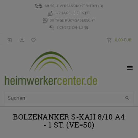
AB 50,-€ VERSANDKOSTENFREI (D)
1-2 TAGE LIEFERZEIT
30 TAGE RÜCKGABERECHT
SICHERE ZAHLUNG
0,00 EUR
BOLZENANKER S-KAH 8/10 A4
- 1 ST. (VE=50)