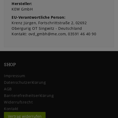
Hersteller:
KEW GmbH
EU-Verantwortliche Person:
Krenz Jürgen
Fortschrittstraße
2
02692
Obergurig OT Singwitz
Deutschland
Kontakt:
ovd_gmbh@me.com
03591 46 40 90
SHOP
Impressum
Daten­schutz­erklärung
AGB
Barrierefreiheitserklärung
Widerrufs­recht
Kontakt
Vertrag widerrufen