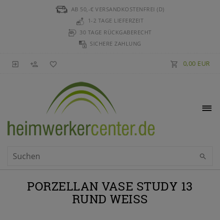
AB 50,-€ VERSANDKOSTENFREI (D)
1-2 TAGE LIEFERZEIT
30 TAGE RÜCKGABERECHT
SICHERE ZAHLUNG
0,00 EUR
PORZELLAN VASE STUDY 13
RUND WEISS