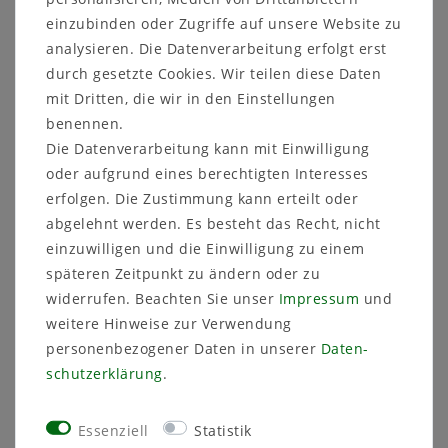
einzubinden oder Zugriffe auf unsere Website zu
Nicht lieferbar.
analysieren. Die Datenverarbeitung erfolgt erst
durch gesetzte Cookies. Wir teilen diese Daten
Artikelnummer
46-13
mit Dritten, die wir in den Einstellungen
benennen.
Die Datenverarbeitung kann mit Einwilligung
oder aufgrund eines berechtigten Interesses
erfolgen. Die Zustimmung kann erteilt oder
Sicher
Schneller
Kostenlose
abgelehnt werden. Es besteht das Recht, nicht
einkaufen
Versand
Beratung
einzuwilligen und die Einwilligung zu einem
03591 46 40 90
späteren Zeitpunkt zu ändern oder zu
widerrufen. Beachten Sie unser
Impressum
und
weitere Hinweise zur Verwendung
Beschreibung
personenbezogener Daten in unserer
Daten­
Technische Daten
schutz­erklärung
.
Weitere Details
Essenziell
Statistik