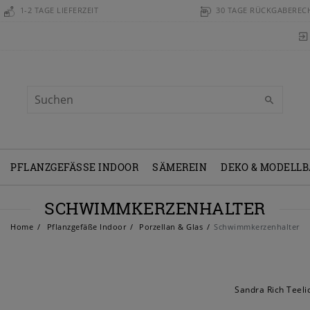
1-2 TAGE LIEFERZEIT
30 TAGE RÜCKGABEREC
PFLANZGEFÄSSE INDOOR
SÄMEREIN
DEKO & MODELL
SCHWIMMKERZENHALTER
Home
Pflanzgefäße Indoor
Porzellan & Glas
Schwimmkerzenhalter
Sandra Rich Teeli