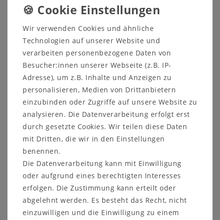
Wasserreservoir für Ihre Pflanzen schaffen. Zur
Stabilität der Pflanztröge zu erhöhen, werden ab
Wir verwenden Cookies und ähnliche
der Größe 60x30 cm innen Metallklammern
eingesetzt.
Technologien auf unserer Website und
verarbeiten personenbezogene Daten von
Größen Kübel
Besucher:innen unserer Webseite (z.B. IP-
50x25 cm
, Höhe: 22 cm, LängexBreite unten:
Adresse), um z.B. Inhalte und Anzeigen zu
39,5 x 15 cm, Erdvolumen: ca. 16l, (Info:
personalisieren, Medien von Drittanbietern
passender Untersetzer 47x24 cm)
einzubinden oder Zugriffe auf unsere Website zu
60x30 cm
, Höhe: 26 cm, Länge
xBreite unten:
analysieren. Die Datenverarbeitung erfolgt erst
47,5 x 18,5 cm, Erdvolumen: ca. 28l, (Info:
passender Untersetzer 57x28 cm)
durch gesetzte Cookies. Wir teilen diese Daten
80x39 cm
, Höhe: 34 cm, Länge
xBreite unten:
mit Dritten, die wir in den Einstellungen
63,5 x 23,5 cm, Erdvolumen: ca. 65l, (Info:
benennen.
passender Untersetzer 77x37 cm)
Die Datenverarbeitung kann mit Einwilligung
100x44 cm
, Höhe: 40 cm, Länge
xBreite
oder aufgrund eines berechtigten Interesses
unten: 80 x 25 cm, Erdvolumen: ca. 103l,
erfolgen. Die Zustimmung kann erteilt oder
(Info: passender Untersetzer 97x41 cm)
abgelehnt werden. Es besteht das Recht, nicht
Größen Untersetzer
einzuwilligen und die Einwilligung zu einem