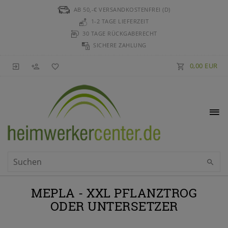
AB 50,-€ VERSANDKOSTENFREI (D)
1-2 TAGE LIEFERZEIT
30 TAGE RÜCKGABERECHT
SICHERE ZAHLUNG
0,00 EUR
MEPLA - XXL PFLANZTROG
ODER UNTERSETZER