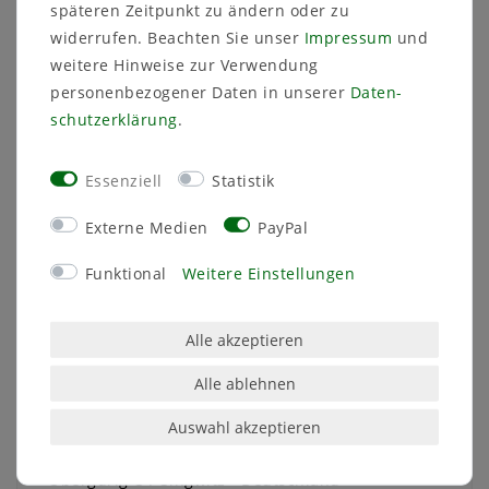
47x24 cm
, Höhe: 3 cm, Stellfläche: 40,5 x
späteren Zeitpunkt zu ändern oder zu
16,5 cm
widerrufen. Beachten Sie unser
Impressum
und
57x28 cm
, Höhe: 3,4 cm, Stellfläche: 48,5 x
weitere Hinweise zur Verwendung
20 cm
personenbezogener Daten in unserer
Daten­
77x37 cm
, Höhe: 3,4 cm, Stellfläche: 65,5 x
schutz­erklärung
.
25,5 cm
97x41 cm
, Höhe: 5,2 cm, Stellfläche: 82 x 27
cm
Essenziell
Statistik
Externe Medien
PayPal
Funktional
Weitere Einstellungen
Angaben zur Produktsicherheit
Alle akzeptieren
Hersteller:
Alle ablehnen
MegaPlastic Ltd.
Ványi Street 19
Ungarn
Auswahl akzeptieren
EU-Verantwortliche Person:
Krenz Jürgen
Fortschrittstraße
2
02692
Obergurig OT Singwitz
Deutschland