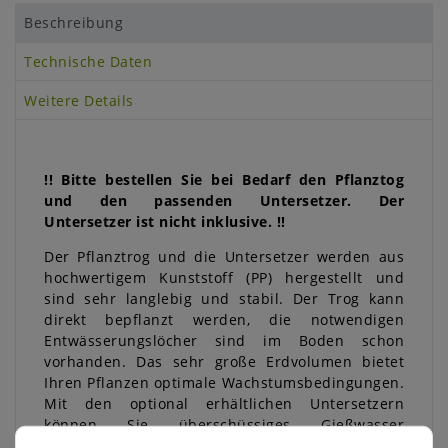
Beschreibung
Technische Daten
Weitere Details
!! Bitte bestellen Sie bei Bedarf den Pflanztog
und den passenden Untersetzer. Der
Untersetzer ist nicht inklusive. !!
Der Pflanztrog und die Untersetzer werden aus
hochwertigem Kunststoff (PP) hergestellt und
sind sehr langlebig und stabil. Der Trog kann
direkt bepflanzt werden, die notwendigen
Entwässerungslöcher sind im Boden schon
vorhanden. Das sehr große Erdvolumen bietet
Ihren Pflanzen optimale Wachstumsbedingungen.
Mit den optional erhältlichen Untersetzern
können Sie überschüssiges Gießwasser
auffangen und so zusätzliches ein