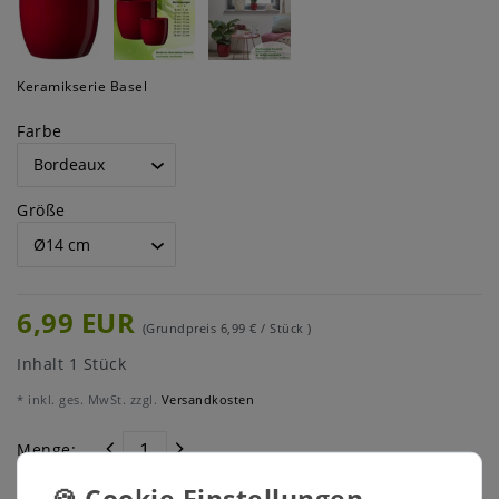
Keramikserie Basel
Farbe
Größe
6,99 EUR
(Grundpreis
6,99 € / Stück
)
Inhalt
1
Stück
* inkl. ges. MwSt. zzgl.
Versandkosten
Menge: