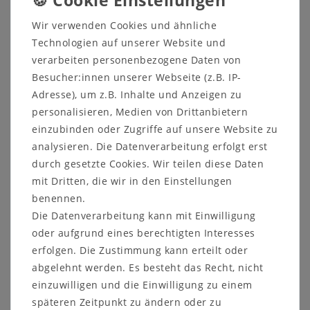
In den Warenkorb
Wir verwenden Cookies und ähnliche
Technologien auf unserer Website und
verarbeiten personenbezogene Daten von
Besucher:innen unserer Webseite (z.B. IP-
Adresse), um z.B. Inhalte und Anzeigen zu
Lieferfrist 1-3 Tage
personalisieren, Medien von Drittanbietern
einzubinden oder Zugriffe auf unsere Website zu
Artikelnummer
378337
analysieren. Die Datenverarbeitung erfolgt erst
durch gesetzte Cookies. Wir teilen diese Daten
mit Dritten, die wir in den Einstellungen
benennen.
Die Datenverarbeitung kann mit Einwilligung
oder aufgrund eines berechtigten Interesses
Sicher
Schneller
Kostenlose
einkaufen
Versand
Beratung
erfolgen. Die Zustimmung kann erteilt oder
03591 46 40 90
abgelehnt werden. Es besteht das Recht, nicht
einzuwilligen und die Einwilligung zu einem
späteren Zeitpunkt zu ändern oder zu
Beschreibung