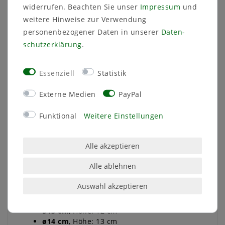
widerrufen. Beachten Sie unser
Impressum
und
Technische Daten
weitere Hinweise zur Verwendung
personenbezogener Daten in unserer
Daten­
Weitere Details
schutz­erklärung
.
Essenziell
Statistik
Der Keramikübertopf Basel von SK Soendgen
Keramik ist ein hochwertiges Produkt aus dem
Externe Medien
PayPal
Westerwald. Die zeitlose Form bietet eine ideale
Passform für nahezu alle gängigen Pflanztöpfe.
Funktional
Weitere Einstellungen
Die modernen Farbvarianten mit glänzender
Oberfläche setzen Ihre Pflanzen perfekt in Szene.
Der Topf ist komplett wasserdicht. Erhältlich in
Alle akzeptieren
Größen von ø8 bis 24 cm und der eleganten
Farbe Bordeaux, verleiht der Übertopf Basel
Alle ablehnen
Ihrem Pflanzendesign eine stilvolle Note.
Auswahl akzeptieren
ø8 cm
, Höhe: 7 cm
ø10 cm
, Höhe: 8 cm
ø13 cm
, Höhe: 12 cm
ø14 cm
, Höhe: 13 cm