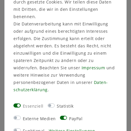
Singwitz
Deutschland
durch gesetzte Cookies. Wir teilen diese Daten
E-Mail:
ovd_gmbh@me.com
mit Dritten, die wir in den Einstellungen
benennen.
EU-Verantwortliche Person:
Krenz Jürgen
Fortschrittstraße
2
02692
Die Datenverarbeitung kann mit Einwilligung
Obergurig OT Singwitz
Deutschland
oder aufgrund eines berechtigten Interesses
Kontakt:
ovd_gmbh@me.com
03591 46 40 90
erfolgen. Die Zustimmung kann erteilt oder
abgelehnt werden. Es besteht das Recht, nicht
einzuwilligen und die Einwilligung zu einem
späteren Zeitpunkt zu ändern oder zu
widerrufen. Beachten Sie unser
Impressum
und
ÄHNLICHE ARTIKEL
weitere Hinweise zur Verwendung
personenbezogener Daten in unserer
Daten­
schutz­erklärung
.
Essenziell
Statistik
Externe Medien
PayPal
Funktional
Weitere Einstellungen