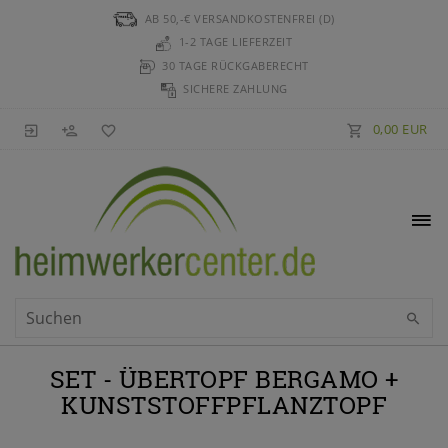
AB 50,-€ VERSANDKOSTENFREI (D)
1-2 TAGE LIEFERZEIT
30 TAGE RÜCKGABERECHT
SICHERE ZAHLUNG
0,00 EUR
SET - ÜBERTOPF BERGAMO +
KUNSTSTOFFPFLANZTOPF