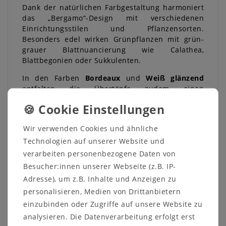
Dank der natürlichen Farbgestaltung harmoniert
das „Bergamo“-Design mit verschiedenen
Einrichtungsstilen und Pflanzensorten.
Besonders edel wirken Grünpflanzen mit grün-
grauer Blattnuancierung wie Calathea,
Blattbegonien oder Sukkulenten.
In den Farben
Bordeaux
und
Weiß glänzend
entfalten die Übertöpfe zudem einen
weihnachtlichen Glanz
, der Ihre Dekoration in
der Adventszeit stilvoll abrundet.
Wir verwenden Cookies und ähnliche
Technologien auf unserer Website und
verarbeiten personenbezogene Daten von
Besucher:innen unserer Webseite (z.B. IP-
Adresse), um z.B. Inhalte und Anzeigen zu
Angaben zur Produktsicherheit
personalisieren, Medien von Drittanbietern
einzubinden oder Zugriffe auf unsere Website zu
Hersteller:
analysieren. Die Datenverarbeitung erfolgt erst
MePla
Fortschrittstraße
2
2692
Obergurig OT