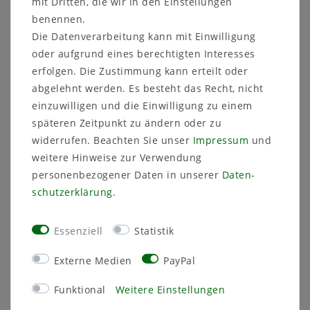
Keramik-Übertöpfe sowie zwei
mit Dritten, die wir in den Einstellungen
durchsichtige Pflanztöpfe – passend für
benennen.
gängige Orchideenarten.
Die Datenverarbeitung kann mit Einwilligung
Innovatives Belüftungssystem
: Die
oder aufgrund eines berechtigten Interesses
Pflanztöpfe stehen durch einen integrierten
erfolgen. Die Zustimmung kann erteilt oder
Keramik-Absatz erhöht im Übertopf –
abgelehnt werden. Es besteht das Recht, nicht
schützt zuverlässig vor Staunässe und
fördert gesunde Wurzeln.
einzuwilligen und die Einwilligung zu einem
Hochwertige Materialien
: Handgefertigt aus
späteren Zeitpunkt zu ändern oder zu
robuster Westerwälder Keramik – langlebig,
widerrufen. Beachten Sie unser
Impressum
und
formstabil und absolut stilvoll.
weitere Hinweise zur Verwendung
Vielseitige Trendfarben
: Erhältlich in
personenbezogener Daten in unserer
Daten­
glänzenden Farbtönen wie
gelb
,
grau
,
grün
oder
flaume
– für jede
schutz­erklärung
.
Wohnumgebung die passende Farbe.
Perfekte Maße
: Ø 14 cm, Höhe 17 cm – ideal
Essenziell
Statistik
abgestimmt auf viele gängige
Orchideentöpfe.
Externe Medien
PayPal
Design trifft Funktionalität
Funktional
Weitere Einstellungen
Das durchdachte Design mit glatter Oberfläche