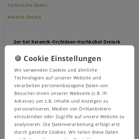
Technische Daten
Weitere Details
2er-Set Keramik-Orchideen-Hochkübel Dreieck
inkl. transparenter Pflanztöpfe – Stilvoll,
funktional & handgefertigt aus dem Westerwald
Bringen Sie Ihre Orchideen stilvoll zur Geltung –
Wir verwenden Cookies und ähnliche
mit dem exklusiven
2er-Set Keramik-Hochkübel
Technologien auf unserer Website und
„Dreieck“
. Dieses Set besteht aus zwei
hochwertigen Keramik-Übertöpfen in eleganter
verarbeiten personenbezogene Daten von
Matt-Optik und zwei transparenten Pflanztöpfen,
Besucher:innen unserer Webseite (z.B. IP-
die perfekt darin platziert werden können. Ideal
Adresse), um z.B. Inhalte und Anzeigen zu
für eine stilvolle, durchdachte und
personalisieren, Medien von Drittanbietern
pflanzenschonende Präsentation.
einzubinden oder Zugriffe auf unsere Website zu
Produkt-Highlights:
analysieren. Die Datenverarbeitung erfolgt erst
durch gesetzte Cookies. Wir teilen diese Daten
2-teiliges Komplett-Set
: Enthält zwei edle