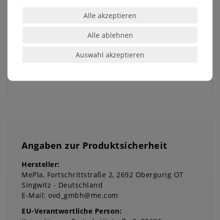
verleiht jedem Raum eine moderne, natürliche
Note. Gleichzeitig sorgt das Belüftungssystem für
Alle akzeptieren
optimale Pflegebedingungen – ganz ohne
Staunässe.
Alle ablehnen
Verwandeln Sie Ihr Zuhause in eine stilvolle
Auswahl akzeptieren
Wohlfühloase – mit dem Übertopf Dreieck für
Ihre Orchideen.
Angaben zur Produktsicherheit
Hersteller:
MePla
Fortschrittstraße
2
2692
Obergurig OT
Singwitz
Deutschland
E-Mail:
ovd_gmbh@me.com
EU-Verantwortliche Person: