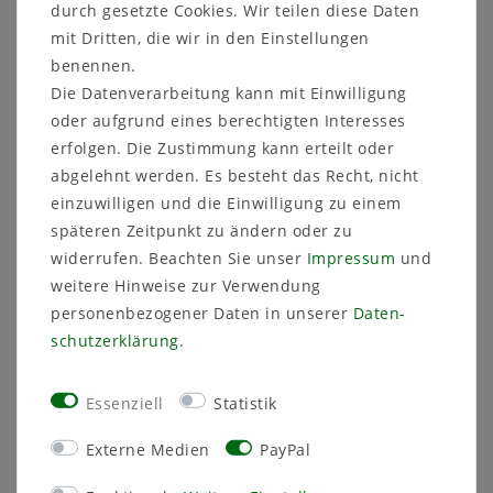
Die Artikel von Sandra Rich überzeugen durch ihre
durch gesetzte Cookies. Wir teilen diese Daten
hochwertige Verarbeitung und ihr zeitloses Design:
mit Dritten, die wir in den Einstellungen
benennen.
Vasen
: In verschiedenen Formen und Größen
erhältlich, ideal für einzelne Blumen oder opulente
Die Datenverarbeitung kann mit Einwilligung
Bouquets.
oder aufgrund eines berechtigten Interesses
Schalen
: Perfekt für Tischdekoration,
erfolgen. Die Zustimmung kann erteilt oder
Pflanzarrangements oder als Obstschalen.
abgelehnt werden. Es besteht das Recht, nicht
Übertöpfe
: Stilvolle Designs, die Ihre Pflanzen noch
einzuwilligen und die Einwilligung zu einem
besser zur Geltung bringen.
späteren Zeitpunkt zu ändern oder zu
Teller
: Ästhetische und praktische Dekoration für
den Tisch oder als Basis für kreative Arrangements.
widerrufen. Beachten Sie unser
Impressum
und
weitere Hinweise zur Verwendung
Warum Sandra Rich?
personenbezogener Daten in unserer
Daten­
Die Firma
Sandra Rich
steht seit Jahren für exklusive
schutz­erklärung
.
Produkte aus Glas und Porzellan. Dank einer perfekten
Symbiose aus Tradition und modernem Design schaffen
Essenziell
Statistik
die Produkte eine edle Atmosphäre und passen zu jedem
Einrichtungsstil – ob klassisch, modern oder
Externe Medien
PayPal
minimalistisch.