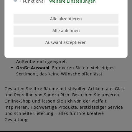
Funktional
Weitere Einstellungen
Ihre Vorteile beim Einkauf bei uns
Versandkostenfreie Lieferung
: Ab einem
Bestellwert von 50 € liefern wir Ihre Artikel
Alle akzeptieren
kostenlos zu Ihnen nach Hause.
Flexible Zahlungsmöglichkeiten
: Bezahlen Sie
Alle ablehnen
bequem per Rechnung, Amazon Pay, PayPal oder
Auswahl akzeptieren
Kreditkarte.
Hochwertige Materialien
: Unsere Produkte sind
robust, langlebig und für den Einsatz im Innen- und
Außenbereich geeignet.
Große Auswahl
: Entdecken Sie ein vielseitiges
Sortiment, das keine Wünsche offenlässt.
Gestalten Sie Ihre Räume mit stilvollen Artikeln aus Glas
und Porzellan von Sandra Rich. Besuchen Sie unseren
Online-Shop und lassen Sie sich von der Vielfalt
inspirieren. Hochwertige Produkte, erstklassiger Service
und schnelle Lieferung – alles für Ihre kreative
Gestaltung!