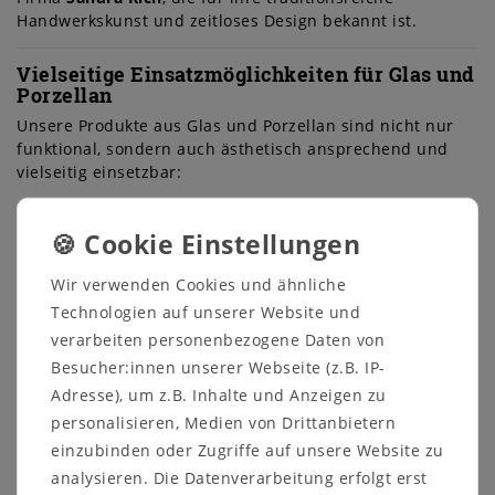
Handwerkskunst und zeitloses Design bekannt ist.
Vielseitige Einsatzmöglichkeiten für Glas und
Porzellan
Unsere Produkte aus Glas und Porzellan sind nicht nur
funktional, sondern auch ästhetisch ansprechend und
vielseitig einsetzbar:
Floristik
: Setzen Sie Blumenarrangements gekonnt
in Szene. Transparente Glasvasen und stilvolle
Porzellanschalen bieten die perfekte Bühne für Ihre
Kreationen.
Wir verwenden Cookies und ähnliche
Tischschmuck
: Ob für festliche Anlässe oder den
Technologien auf unserer Website und
täglichen Gebrauch – unsere Artikel verleihen Ihrem
verarbeiten personenbezogene Daten von
Tisch eine besondere Eleganz.
Besucher:innen unserer Webseite (z.B. IP-
Dekoration
: Mit Frischblumen, Trockengestecken
Adresse), um z.B. Inhalte und Anzeigen zu
oder dekorativen Elementen gefüllt, werden die
Gefäße zu wahren Hinguckern.
personalisieren, Medien von Drittanbietern
einzubinden oder Zugriffe auf unsere Website zu
Produktauswahl – Qualität trifft Design
analysieren. Die Datenverarbeitung erfolgt erst