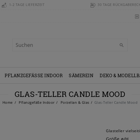
1-2 TAGE LIEFERZEIT
30 TAGE RÜCKGABEREC
PFLANZGEFÄSSE INDOOR
SÄMEREIN
DEKO & MODELL
GLAS-TELLER CANDLE MOOD
Home
Pflanzgefäße Indoor
Porzellan & Glas
Glas-Teller Candle Mood
Glasteller vielsei
Größe ø/H