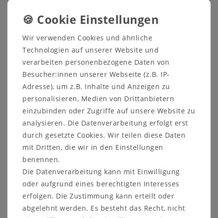
Lat.:
Jacaranda mimosifolia
Wir verwenden Cookies und ähnliche
Familie: Bignoniaceae
Technologien auf unserer Website und
verarbeiten personenbezogene Daten von
20 Samen
Besucher:innen unserer Webseite (z.B. IP-
Adresse), um z.B. Inhalte und Anzeigen zu
In seiner Heimat 15 bis 20 m hoher Baum.
personalisieren, Medien von Drittanbietern
Er zählt zu einem der am weitesten verbreiteten
einzubinden oder Zugriffe auf unsere Website zu
Zierbäume der Tropen und Subtropen.
analysieren. Die Datenverarbeitung erfolgt erst
Mit seinem farnähnlichen, filigran gefiederten
durch gesetzte Cookies. Wir teilen diese Daten
Laub (ähnelt der Mimose) und den
mit Dritten, die wir in den Einstellungen
himmelblauen Blüten zählt er mit zu den
benennen.
schönsten Zierbäumen. Er lässt sich bei uns
Die Datenverarbeitung kann mit Einwilligung
problemlos als Kübelpflanze halten.
oder aufgrund eines berechtigten Interesses
Bekannt geworden ist er auch durch den Farbe
erfolgen. Die Zustimmung kann erteilt oder
seines Holzes. „Palisander“ ist übrigens der am
abgelehnt werden. Es besteht das Recht, nicht
häufigsten verkaufte Farbton bei Holzlasuren!