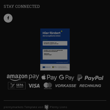
STAY CONNECTED
plentymarkets Template von
Plenty Lions