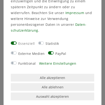
einzuwilligen und die Einwilligung zu einem
späteren Zeitpunkt zu ändern oder zu
Überwintert wird er bei 12 (±5)°C (abs.
widerrufen. Beachten Sie unser
Impressum
und
Temperaturminimum: 0°C). Wenn er zu wenig
weitere Hinweise zur Verwendung
Licht erhält (bei uns meistens im Winter) wirft er
personenbezogener Daten in unserer
Daten­
seine Blätter ab und treibt später wieder neu
schutz­erklärung
.
aus.
Er ist aus Samen leicht zu ziehen.
Essenziell
Statistik
Die Aussaat der Samen kann, im Haus, das
Externe Medien
PayPal
ganze Jahr über erfolgen.
Funktional
Weitere Einstellungen
Ein paar Tipps zur Aussaat liegen der Sendung
bei.
Alle akzeptieren
Alle ablehnen
Auswahl akzeptieren