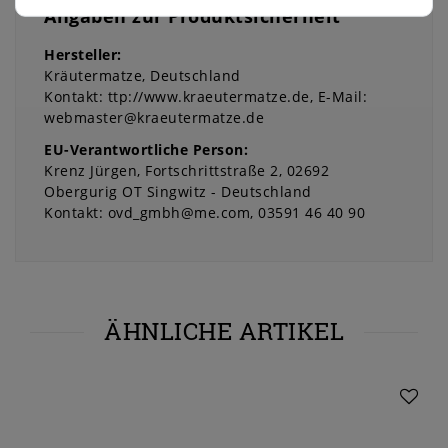
Angaben zur Produktsicherheit
Hersteller:
Kräutermatze
Deutschland
Kontakt:
ttp://www.kraeutermatze.de
E-Mail:
webmaster@kraeutermatze.de
EU-Verantwortliche Person:
Krenz Jürgen
Fortschrittstraße
2
02692
Obergurig OT Singwitz
Deutschland
Kontakt:
ovd_gmbh@me.com
03591 46 40 90
ÄHNLICHE ARTIKEL