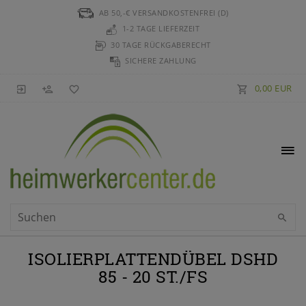
AB 50,-€ VERSANDKOSTENFREI (D)
1-2 TAGE LIEFERZEIT
30 TAGE RÜCKGABERECHT
SICHERE ZAHLUNG
0,00 EUR
ISOLIERPLATTENDÜBEL DSHD
85 - 20 ST./FS