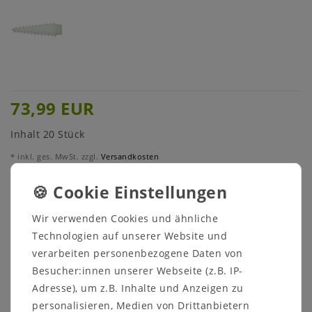
73,99 EUR
Inhalt
20
Stück
* inkl. ges. MwSt. zzgl.
Versandkosten
Menge:
Wir verwenden Cookies und ähnliche
In den Warenkorb
Technologien auf unserer Website und
verarbeiten personenbezogene Daten von
Besucher:innen unserer Webseite (z.B. IP-
Adresse), um z.B. Inhalte und Anzeigen zu
personalisieren, Medien von Drittanbietern