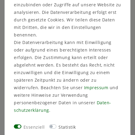
einzubinden oder Zugriffe auf unsere Website zu
Lieferfrist 1-3 Tage
analysieren. Die Datenverarbeitung erfolgt erst
durch gesetzte Cookies. Wir teilen diese Daten
Artikelnummer
36420
mit Dritten, die wir in den Einstellungen
benennen.
Die Datenverarbeitung kann mit Einwilligung
oder aufgrund eines berechtigten Interesses
erfolgen. Die Zustimmung kann erteilt oder
Sicher
Schneller
Kostenlose
abgelehnt werden. Es besteht das Recht, nicht
einkaufen
Versand
Beratung
einzuwilligen und die Einwilligung zu einem
03591 46 40 90
späteren Zeitpunkt zu ändern oder zu
widerrufen. Beachten Sie unser
Impressum
und
Beschreibung
weitere Hinweise zur Verwendung
personenbezogener Daten in unserer
Daten­
Technische Daten
schutz­erklärung
.
Weitere Details
Essenziell
Statistik