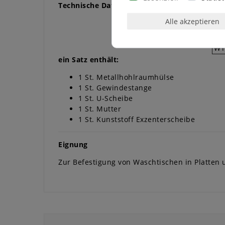
Technische Daten
Alle akzeptieren
B
WT
WT
ein Satz enthält:
1 St. Metallhohlraumhülse
1 St. Gewindestange
1 St. U-Scheibe
1 St. Mutter
1 St. Kunststoff Exzenterscheibe
Eignung
Zur Befestigung von Waschtischen in Platten 