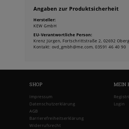
Angaben zur Produktsicherheit
Hersteller:
KEW GmbH
EU-Verantwortliche Person:
Krenz Jürgen
Fortschrittstraße
2
02692
Oberg
Kontakt:
ovd_gmbh@me.com
03591 46 40 90
SHOP
MEIN 
Impressum
Registr
Daten­schutz­erklärung
Login
AGB
Barrierefreiheitserklärung
Widerrufs­recht