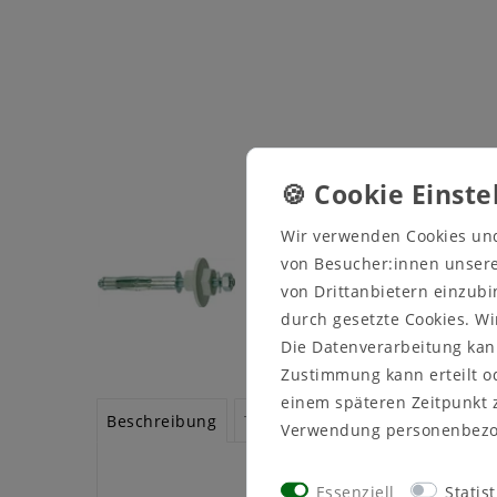
Wir verwenden Cookies un
von Besucher:innen unserer
von Drittanbietern einzubi
durch gesetzte Cookies. Wi
Die Datenverarbeitung kann
Zustimmung kann erteilt od
einem späteren Zeitpunkt 
Beschreibung
Technische Daten
Weitere De
Verwendung personenbezo
Essenziell
Statist