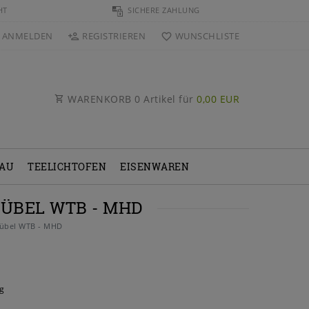
HT
SICHERE ZAHLUNG
ANMELDEN
REGISTRIEREN
WUNSCHLISTE
WARENKORB
0
Artikel für
0,00 EUR
BAU
TEELICHTOFEN
EISENWAREN
ÜBEL WTB - MHD
dübel WTB - MHD
g