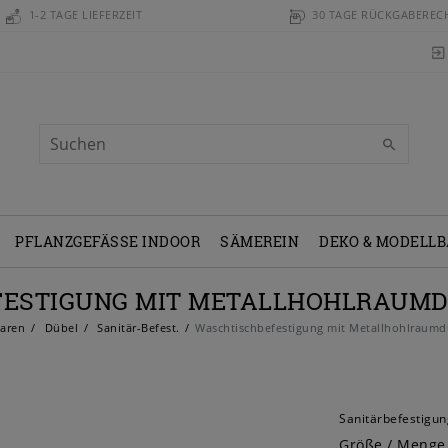
1-2 TAGE LIEFERZEIT
30 TAGE RÜCKGABEREC
PFLANZGEFÄSSE INDOOR
SÄMEREIN
DEKO & MODELL
ESTIGUNG MIT METALLHOHLRAUMD
aren
Dübel
Sanitär-Befest.
Waschtischbefestigung mit Metallhohlraum
Sanitärbefestigun
Größe / Menge