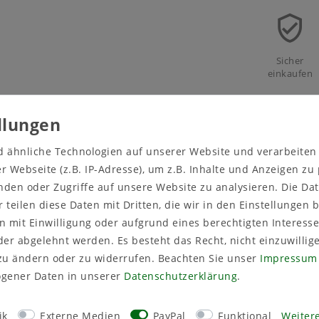
Sicher
einkaufen
d ähnliche Technologien auf unserer Website und verarbeite
 Webseite (z.B. IP-Adresse), um z.B. Inhalte und Anzeigen zu
nden oder Zugriffe auf unsere Website zu analysieren. Die Dat
r teilen diese Daten mit Dritten, die wir in den Einstellungen
 mit Einwilligung oder aufgrund eines berechtigten Interesse
er abgelehnt werden. Es besteht das Recht, nicht einzuwillig
zu ändern oder zu widerrufen. Beachten Sie unser
Impressum
tails
gener Daten in unserer
Daten­schutz­erklärung
.
ik
Externe Medien
PayPal
Funktional
Weitere